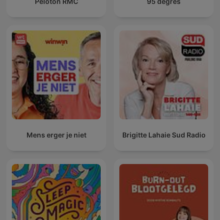
Peloton RMC
95 degrés
Mens erger je niet
Brigitte Lahaie Sud Radio