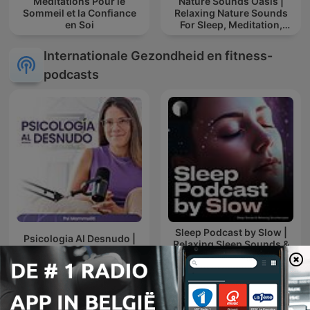
Méditations Pour le
Nature Sounds Oasis |
Sommeil et la Confiance
Relaxing Nature Sounds
en Soi
For Sleep, Meditation,
Relaxation Or Focus |
Sounds Of Nature | Sleep
Internationale Gezondheid en fitness-
Sounds, Sl
podcasts
Sleep Podcast by Slow |
Psicologia Al Desnudo |
Relaxing Sleep Sounds &
@psi.mammoliti
Sleep Stories | Nature
Sound For Sleep | ASMR