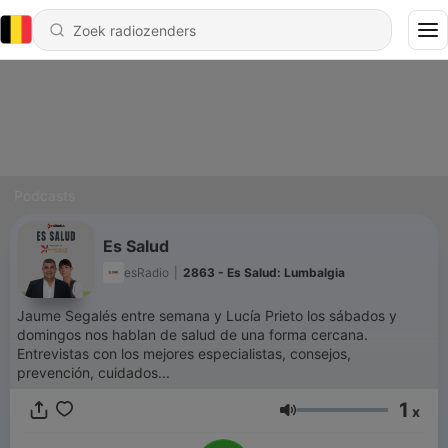
Podcasts
Es Salud
esRadio
|
2863 - Es Salud: Lumbalgia
Jaume Segalés entre semana y Lucía Prieto los sábados y
domingos nos hablan de salud de una forma cercana.
Entrevistas con los mejores especialistas, consejos,
prevención, cuidados...
1
x
Volume