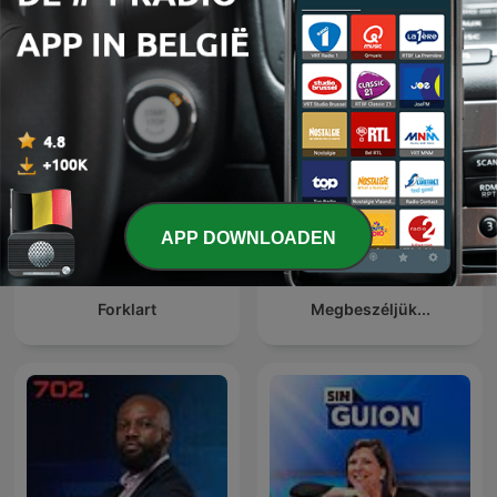
24 Oras Podcast
Genstart
APP DOWNLOADEN
Forklart
Megbeszéljük...