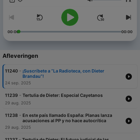
x
Volume
00:00
00:00
Afleveringen
-
11240
¡Suscríbete a “La Radioteca, con Dieter
Brandau”!
24 sep. 2025
-
11239
Tertulia de Dieter: Especial Cayetanos
29 aug. 2025
-
11238
En este país llamado España: Planas lanza
acusaciones al PP y no hace autocrítica
29 aug. 2025
-
11237
Tertulia de Dieter: El futuro judicial de las