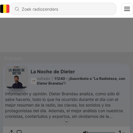
Podcasts
La Noche de Dieter
esRadio
|
11240 - ¡Suscríbete a “La Radioteca, con
Dieter Brandau”!
Información y opinión. Dieter Brandau analiza, como sólo él
sabe hacerlo, todo lo que ha ocurrido durante el día con el
mejor resumen de la radio, las claves, los sonidos y los
protagonistas del día. Además, el mejor análisis con nuestros
cronistas, contertulios y expertos, sin olvidarnos de la
participación de los oyentes, parte fundamental del programa.
1