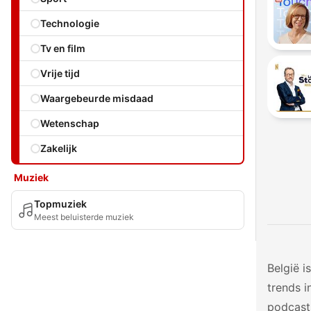
Technologie
Tv en film
Vrije tijd
Waargebeurde misdaad
Wetenschap
Zakelijk
Muziek
Topmuziek
Meest beluisterde muziek
België i
trends i
podcasts