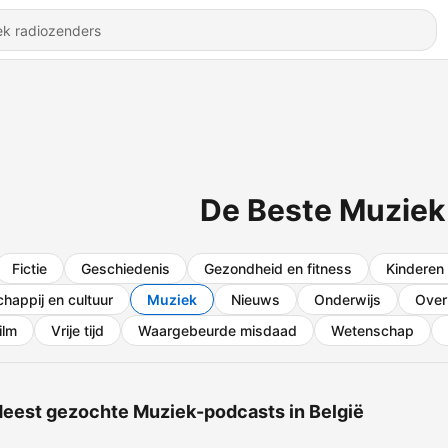
De Beste Muziek
Fictie
Geschiedenis
Gezondheid en fitness
Kinderen 
happij en cultuur
Muziek
Nieuws
Onderwijs
Over
ilm
Vrije tijd
Waargebeurde misdaad
Wetenschap
eest gezochte Muziek-podcasts in België