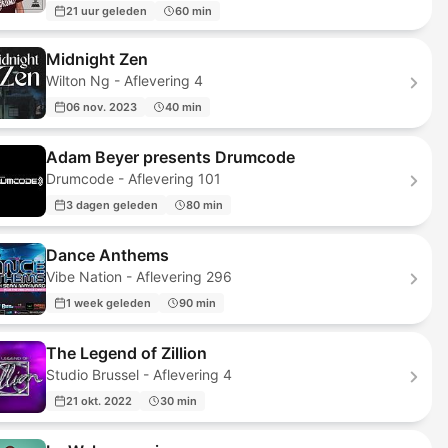
21 uur geleden
60 min
Midnight Zen
Wilton Ng - Aflevering 4
06 nov. 2023
40 min
Adam Beyer presents Drumcode
Drumcode - Aflevering 101
3 dagen geleden
80 min
Dance Anthems
Vibe Nation - Aflevering 296
1 week geleden
90 min
The Legend of Zillion
Studio Brussel - Aflevering 4
21 okt. 2022
30 min