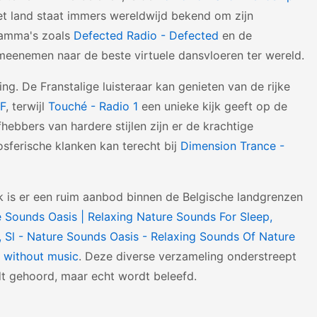
et land staat immers wereldwijd bekend om zijn
gramma's zoals
Defected Radio - Defected
en de
e meenemen naar de beste virtuele dansvloeren ter wereld.
g. De Franstalige luisteraar kan genieten van de rijke
BF
, terwijl
Touché - Radio 1
een unieke kijk geeft op de
ebbers van hardere stijlen zijn er de krachtige
sferische klanken kan terecht bij
Dimension Trance -
ek is er een ruim aanbod binnen de Belgische landgrenzen
 Sounds Oasis | Relaxing Nature Sounds For Sleep,
, Sl - Nature Sounds Oasis - Relaxing Sounds Of Nature
ngs without music
. Deze diverse verzameling onderstreept
dt gehoord, maar echt wordt beleefd.