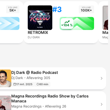
#3
VOLUME
VOLUME
5K+
100K+
+104 %
RETROMIX
DJ GIAN
Magn
Dj Dark @ Radio Podcast
Dj Dark - Aflevering 305
17 mrt. 2025
60 min
Magna Recordings Radio Show by Carlos
Manaca
Magna Recordings - Aflevering 26