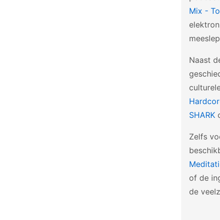
Mix - T
elektro
meeslep
Naast de
geschie
culturel
Hardcor
SHARK
o
Zelfs vo
beschik
Meditati
of de i
de veelz