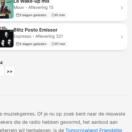
Le Wake-up mix
Mouv - Aflevering 15
3 dagen geleden
61 min
Blitz Posto Emissor
Expresso - Aflevering 321
2 dagen geleden
97 min
4
>
>>
de muziekgenres. Of je nu op zoek bent naar de nieuwste
siekers die de radio hebben gevormd, het aanbod aan
lterrein wil herbeleven, is de
Tomorrowland Friendship