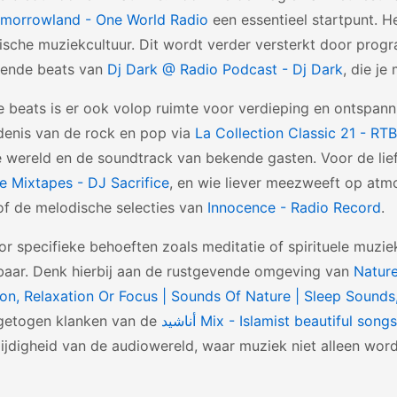
omorrowland - One World Radio
een essentieel startpunt. H
nische muziekcultuur. Dit wordt verder versterkt door pro
ende beats van
Dj Dark @ Radio Podcast - Dj Dark
, die j
 beats is er ook volop ruimte voor verdieping en ontspannin
denis van de rock en pop via
La Collection Classic 21 - RT
e wereld en de soundtrack van bekende gasten. Voor de liefh
e Mixtapes - DJ Sacrifice
, en wie liever meezweeft op atmo
f de melodische selecties van
Innocence - Radio Record
.
or specifieke behoeften zoals meditatie of spirituele muzi
baar. Denk hierbij aan de rustgevende omgeving van
Nature
on, Relaxation Or Focus | Sounds Of Nature | Sleep Sounds
ngetogen klanken van de
أناشيد Mix - Islamist beautiful so
ijdigheid van de audiowereld, waar muziek niet alleen wor