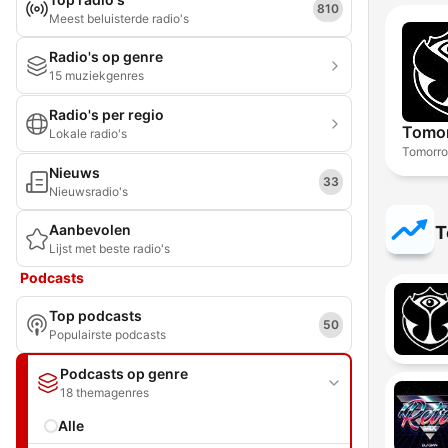
810
Meest beluisterde radio's
Radio's op genre
15 muziekgenres
Radio's per regio
Tomor
Lokale radio's
Tomorro
Nieuws
33
Nieuwsradio's
Aanbevolen
T
Lijst met beste radio's
Podcasts
Top podcasts
50
Populairste podcasts
Podcasts op genre
18 themagenres
Alle