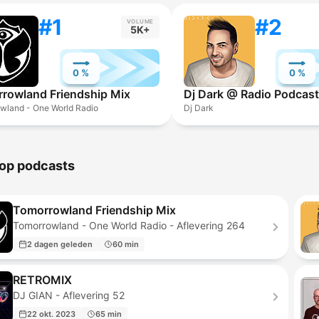
#1
#2
VOLUME
5K+
0 %
0 %
rowland Friendship Mix
Dj Dark @ Radio Podcast
wland - One World Radio
Dj Dark
op podcasts
Tomorrowland Friendship Mix
Tomorrowland - One World Radio - Aflevering 264
2 dagen geleden
60 min
RETROMIX
DJ GIAN - Aflevering 52
22 okt. 2023
65 min