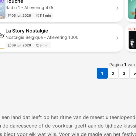
Touché
Radio 1 - Aflevering 475
05 jul. 2026
111 min
La Story Nostalgie
Nostalgie Belgique - Aflevering 1000
09 jul. 2026
3 min
Pagina
1
van
1
2
3
s een land dat leeft op het ritme van de meest uiteenlopen
n de dancescene of de voorkeur geeft aan de tijdloze klas
 biedt voor elk wat wils. Voor wie de magie van het festiva