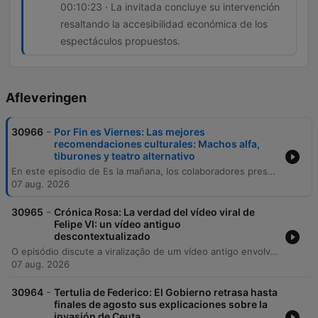
00:10:23 · La invitada concluye su intervención
resaltando la accesibilidad económica de los
espectáculos propuestos.
Afleveringen
-
30966
Por Fin es Viernes: Las mejores
recomendaciones culturales: Machos alfa,
tiburones y teatro alternativo
En este episodio de Es la mañana, los colaboradores presentan una variada agenda de estrenos y eventos culturales para el fin de semana y el mes de agosto. Andrés Arconada recomienda tres propuestas cinematográficas que abarcan desde la comedia española con El último mono, hasta el cine de supervivencia con En mar abierto y la animación infantil con La Patrulla Canina.
07 aug. 2026
-
30965
Crónica Rosa: La verdad del vídeo viral de
Felipe VI: un vídeo antiguo
descontextualizado
O episódio discute a viralização de um vídeo antigo envolvendo o Rei Felipe VI em Mallorca e aborda temas da realeza, como a segurança da Princesa Leonor e a agenda real ligada à astronomia. Acompanhe também uma viagem no tempo ao verão de 1977 para relembrar eventos históricos da cultura pop, além de atualizações sobre celebridades, desde o relacionamento de Tom Holland e Zendaya até as tendências de estilo e rupturas no mundo dos famosos.
07 aug. 2026
-
30964
Tertulia de Federico: El Gobierno retrasa hasta
finales de agosto sus explicaciones sobre la
invasión de Ceuta