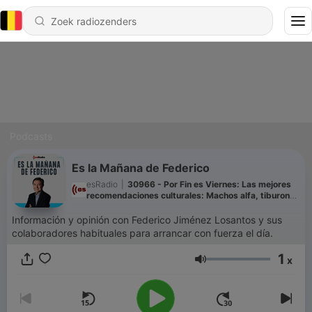
Podcasts
Es la Mañana de Federico
esRadio
|
30966 - Por Fin es Viernes: Las mejores
recomendaciones culturales: Machos alfa, tiburones
y teatro alternativo
Información y opinión con Federico Jiménez Losantos y sus
colaboradores habituales para arrancar con fuerza el día.
1
x
Volume