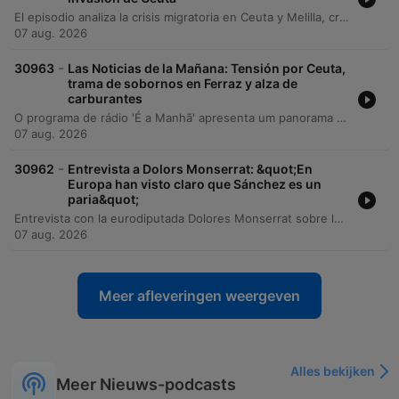
El episodio analiza la crisis migratoria en Ceuta y Melilla, criticando la gestión del Gobierno de España y la falta de respuesta institucional ante la entrada masiva de personas. Se debate sobre las implicaciones políticas de la relación con Marruecos, la dificultad en la identificación de menores y el papel del Rey como símbolo del Estado. Asimismo, se abordan temas de actualidad económica como el desempeño del IBEX 35 y el precio de los combustibles, junto con debates sobre la organización del Mundial de fútbol 2030 y las repercusiones geopolíticas de sus posibles sedes.
07 aug. 2026
-
30963
Las Noticias de la Mañana: Tensión por Ceuta,
trama de sobornos en Ferraz y alza de
carburantes
O programa de rádio 'É a Manhã' apresenta um panorama abrangente das principais notícias da Espanha e do cenário internacional em agosto de 2026. A edição aborda tensões políticas na Andaluzia relacionadas à violência doméstica, investigações de corrupção envolvendo o PSOE e debates sobre gestão pública em Madrid. No âmbito internacional, são discutidos os diálogos políticos na Venezuela e a posse de Abelardo de la Espriella na Colômbia. A cobertura inclui ainda atualizações sobre saúde pública, como casos de vírus em Galiza, crises climáticas com incêndios florestais, o aumento nos preços de combustíveis e energia, além de um resumo esportivo detalhando movimentações no mercado de transferências do Real Madrid e Barcelona, bem como as competições de MotoGP e tênis.
07 aug. 2026
-
30962
Entrevista a Dolors Monserrat: &quot;En
Europa han visto claro que Sánchez es un
paria&quot;
Entrevista con la eurodiputada Dolores Monserrat sobre la crisis migratoria en Ceuta y la gestión del gobierno de Pedro Sánchez. La invitada analiza la falta de coordinación entre el Estado español y la Unión Europea, señalando que España no ha solicitado los apoyos necesarios de Frontex y que existe una falta de identificación de los individuos presentes en la frontera. La conversación aborda las implicaciones de seguridad nacional e integridad territorial, la necesidad de aplicar la directiva de retornos para menores no vulnerables y la importancia de reforzar la diplomacia migratoria con países terceros como Marruecos. Monserrat critica la postura del gobierno español frente a los mecanismos europeos de protección de fronteras y advierte sobre las posibles consecuencias en el espacio Schengen.
07 aug. 2026
Meer afleveringen weergeven
Alles bekijken
Meer Nieuws-podcasts