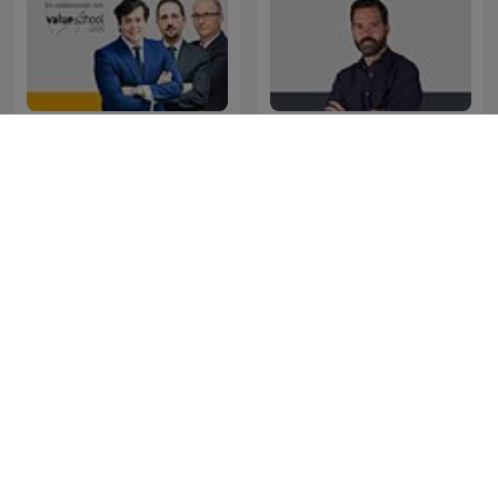
Tu dinero nunca duerme
La Noche de Dieter
Fútbol es Radio
Es Salud