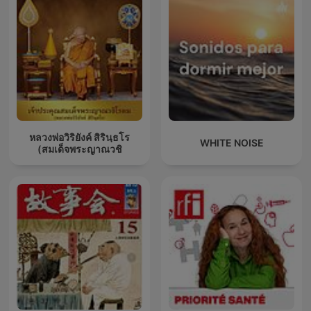
หลวงพ่อวิริยังค์ สิรินฺธโร
WHITE NOISE
(สมเด็จพระญาณวชิ