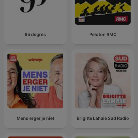
estuvo ahí, esperando tu regreso. La música relajante te
sostiene sin pedir nada a cambio, el maratón interno pierde
fuerza, y el sueño se acomoda en ti con una honestidad casi
tierna. El espacio se vuelve tan inmersivo que el tiempo deja de
exigir explicaciones, y el bucle suave de lluvia se siente como
95 degrés
Peloton RMC
un pulso que acompasa tu nombre. Al final, Descanso Con
Lluvia te invita a recordar algo esencial: que incluso cuando el
mundo te dispersa, puedes volver a ti. Que no estás solo en
este viaje donde una tormenta eléctrica puede ser memoria, el
ASMR puede ser compañía, la concentración puede ser hogar,
la tienda de campaña puede ser refugio, y el bienestar puede
ser destino. Que siempre habrá un bosque esperándote, una
música relajante sosteniéndote, un maratón que ya no
necesitas correr, un sueño que se acerca sin prisa, un lugar
inmersivo donde un bucle de lluvia te devuelve al centro. Por
eso, cada vez que vuelves a Descanso Con Lluvia, vuelves
también a la parte más honesta de tu historia. Y cada vez que
vuelves, vuelves a ti.
Mens erger je niet
Brigitte Lahaie Sud Radio