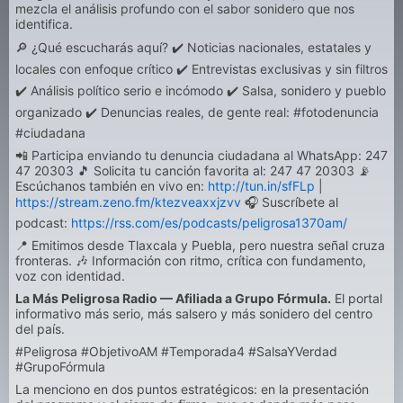
mezcla el análisis profundo con el sabor sonidero que nos
identifica.
🔎 ¿Qué escucharás aquí? ✔️ Noticias nacionales, estatales y
locales con enfoque crítico ✔️ Entrevistas exclusivas y sin filtros
✔️ Análisis político serio e incómodo ✔️ Salsa, sonidero y pueblo
organizado ✔️ Denuncias reales, de gente real: #fotodenuncia
#ciudadana
📲 Participa enviando tu denuncia ciudadana al WhatsApp: 247
47 20303 🎵 Solicita tu canción favorita al: 247 47 20303 📡
Escúchanos también en vivo en:
http://tun.in/sfFLp
|
https://stream.zeno.fm/ktezveaxxjzvv
🎧 Suscríbete al
podcast:
https://rss.com/es/podcasts/peligrosa1370am/
📍 Emitimos desde Tlaxcala y Puebla, pero nuestra señal cruza
fronteras. 🎶 Información con ritmo, crítica con fundamento,
voz con identidad.
La Más Peligrosa Radio — Afiliada a Grupo Fórmula.
El portal
informativo más serio, más salsero y más sonidero del centro
del país.
#Peligrosa #ObjetivoAM #Temporada4 #SalsaYVerdad
#GrupoFórmula
La menciono en dos puntos estratégicos: en la presentación