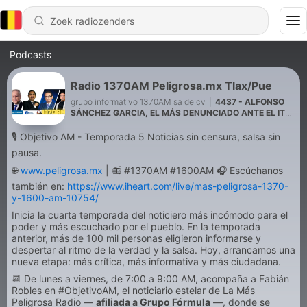
Podcasts
Radio 1370AM Peligrosa.mx Tlax/Pue
grupo informativo 1370AM sa de cv
|
4437 - ALFONSO
SÁNCHEZ GARCIA, EL MÁS DENUNCIADO ANTE EL ITE:
SU NOMBRE APARECE EN 74 ASUNTOS
🎙️ Objetivo AM - Temporada 5 Noticias sin censura, salsa sin
pausa.
🌐
www.peligrosa.mx
| 📻 #1370AM #1600AM 🎧 Escúchanos
también en:
https://www.iheart.com/live/mas-peligrosa-1370-
y-1600-am-10754/
Inicia la cuarta temporada del noticiero más incómodo para el
poder y más escuchado por el pueblo. En la temporada
anterior, más de 100 mil personas eligieron informarse y
despertar al ritmo de la verdad y la salsa. Hoy, arrancamos una
nueva etapa: más crítica, más informativa y más ciudadana.
📆 De lunes a viernes, de 7:00 a 9:00 AM, acompaña a Fabián
Robles en #ObjetivoAM, el noticiario estelar de La Más
Peligrosa Radio —
afiliada a Grupo Fórmula
—, donde se