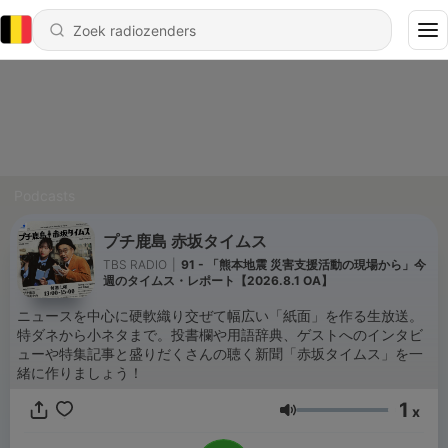
Podcasts
プチ鹿島 赤坂タイムス
TBS RADIO
|
91 - 「熊本地震 災害支援活動の現場から」今
週のタイムス・レポート【2026.8.1 OA】
ニュースを中心に硬軟織り交ぜて幅広い「紙面」を作る生放送。
特ダネから小ネタまで。投書欄や用語辞典、ゲストへのインタビ
ューや特集記事と盛りだくさんの聴く新聞「赤坂タイムス」を一
緒に作りましょう！
1
x
Volume