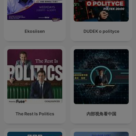
Ekosiisen
DUDEK o polityce
The Rest Is Politics
内部视角看中国