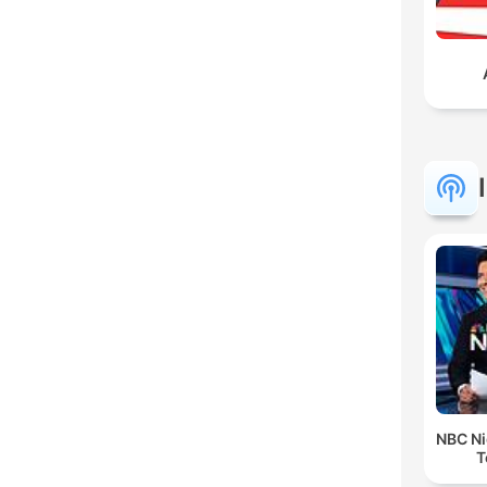
NBC Ni
T