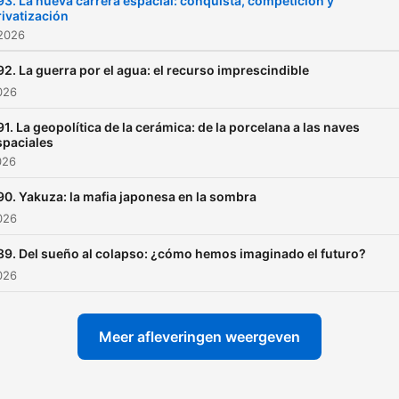
93. La nueva carrera espacial: conquista, competición y
rivatización
 2026
92. La guerra por el agua: el recurso imprescindible
2026
91. La geopolítica de la cerámica: de la porcelana a las naves
spaciales
026
90. Yakuza: la mafia japonesa en la sombra
2026
89. Del sueño al colapso: ¿cómo hemos imaginado el futuro?
2026
Meer afleveringen weergeven