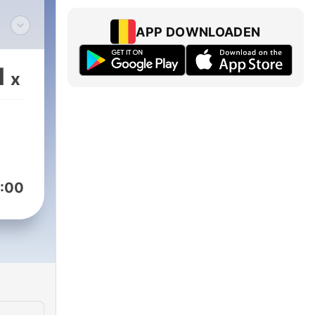
APP DOWNLOADEN
s
nal.
1
x
bre
:00
m/