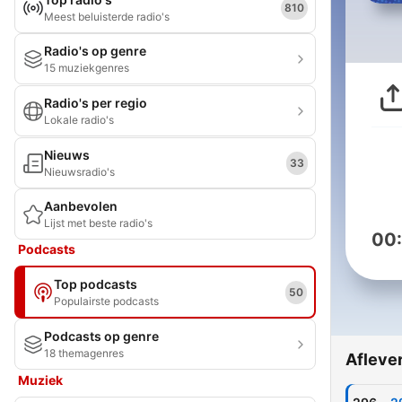
810
Meest beluisterde radio's
Radio's op genre
15 muziekgenres
Radio's per regio
Lokale radio's
Nieuws
33
Nieuwsradio's
Aanbevolen
Lijst met beste radio's
00
Podcasts
Top podcasts
50
Populairste podcasts
Podcasts op genre
18 themagenres
Afleve
Muziek