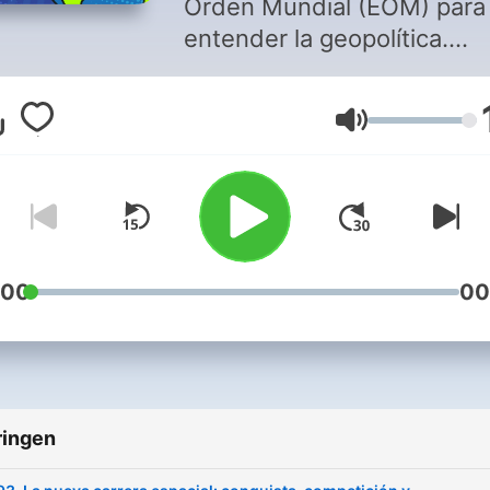
Orden Mundial (EOM) para
entender la geopolítica.
Análisis, contexto y matice
sobre la realidad internacio
Volume
Porque estar al día de qué
pasa más allá de nuestras
fronteras no debería ser ni
complicado ni aburrido.
Síguenos en redes en
@elordenmundial y descu
:00
00
nuestro contenido en
https://elordenmundial.co
Producido por The Voice
Village.
ringen