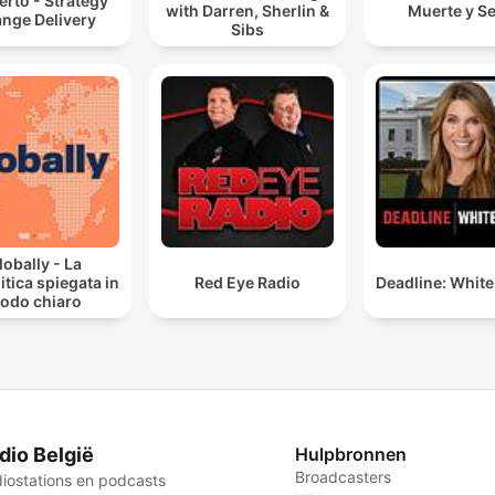
rto - Strategy
with Darren, Sherlin &
Muerte y S
nge Delivery
Sibs
lobally - La
itica spiegata in
Red Eye Radio
Deadline: Whit
odo chiaro
dio België
Hulpbronnen
Broadcasters
iostations en podcasts