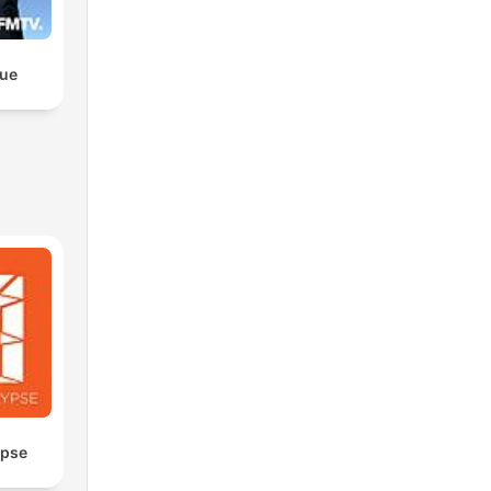
que
ypse