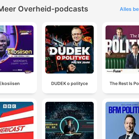
Meer Overheid-podcasts
Alles be
Ekosiisen
DUDEK o polityce
The Rest Is Po