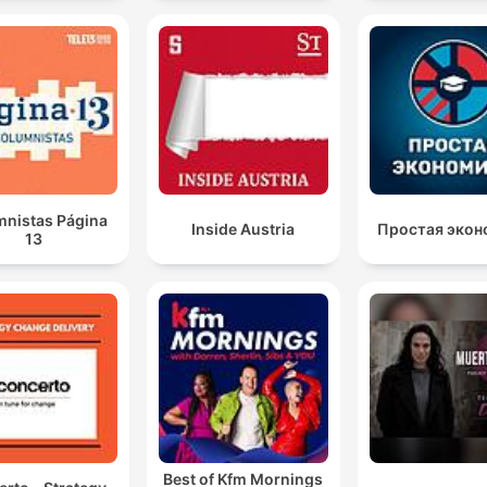
mnistas Página
Inside Austria
Простая экон
13
Best of Kfm Mornings