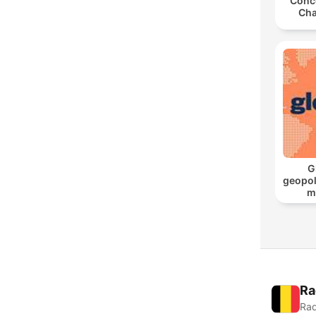
Conce
Cha
G
geopol
m
Ra
Rad