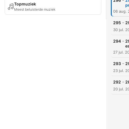
-
296
2
Topmuziek
p
Meest beluisterde muziek
06 aug.
-
295
2
30 jul. 
-
294
2
e
27 jul. 2
-
293
2
23 jul. 
-
292
2
20 jul. 