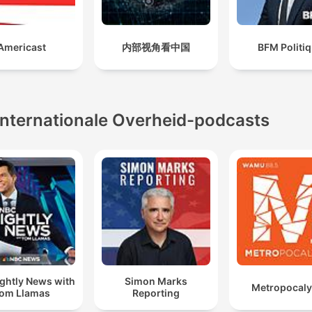
Americast
内部视角看中国
BFM Politi
Internationale Overheid-podcasts
ghtly News with
Simon Marks
Metropocal
om Llamas
Reporting