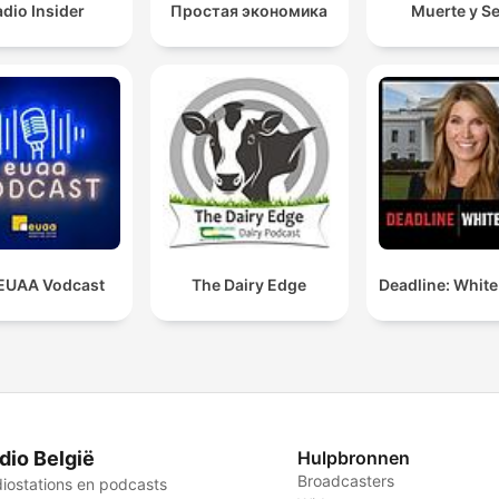
dio Insider
Простая экономика
Muerte y S
EUAA Vodcast
The Dairy Edge
Deadline: Whit
dio België
Hulpbronnen
Broadcasters
iostations en podcasts