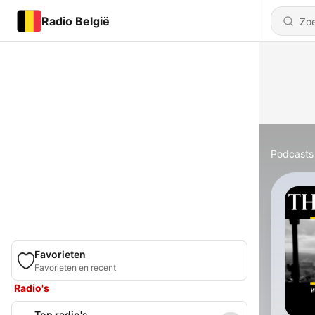
Radio België
Podcasts
Favorieten
Favorieten en recent
Radio's
Top radio's