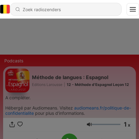
Podcasts
Méthode de langues : Espagnol
Editions Larousse
|
12 - Méthode d'Espagnol Leçon 12
A compléter.
Hébergé par Audiomeans. Visitez
audiomeans.fr/politique-de-
confidentialite
pour plus d'informations.
1
x
Volume