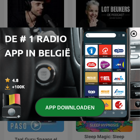
Lot Beukers - de podcast
Przemek Górczyk Podcast
zonder bullshit!
APP DOWNLOADEN
Sleep Magic: Sleep
Taal.Guru Spaans el