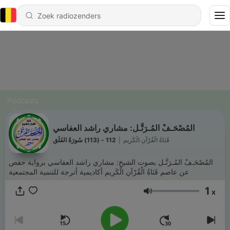
Podcasts
المُصْحَـفْ المُـرَتَّـل: مشاري راشد العفاسي
112 - (113) سُورَةُ الفَلَقِ
|
قَنَاةُ الْقُرْآنِ الْكَرِيمِ
المُصْحَـفْ المُـرَتَّـل بصوت الشيخ: مشاري راشد العفاسي برواية حفص
عن عاصم قَنَاةُ الْقُرْآنِ الْكَرِيمِ أكاديمية أترجة للتنمية المجتمعية
1
x
Volume