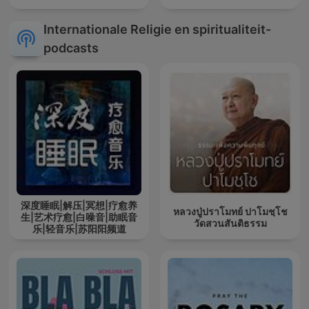
Internationale Religie en spiritualiteit-
podcasts
深度睡眠|解压|冥想|疗愈养
หลวงปู่ปราโมทย์ ปาโมชฺโช
生|艺术疗愈|白噪音|助眠音
วัดสวนสันติธรรม
乐|轻音乐|苏阳阳频道