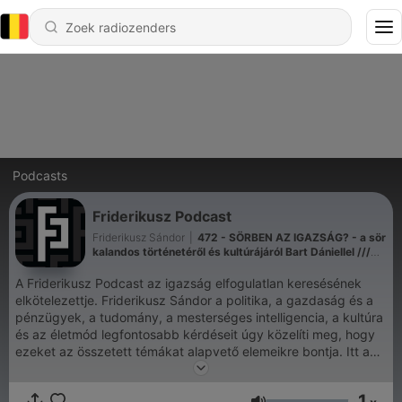
Podcasts
Friderikusz Podcast
Friderikusz Sándor
|
472 - SÖRBEN AZ IGAZSÁG? - a sör
kalandos történetéről és kultúrájáról Bart Dániellel ///
F.P. 148.
A Friderikusz Podcast az igazság elfogulatlan keresésének
elkötelezettje. Friderikusz Sándor a politika, a gazdaság és a
pénzügyek, a tudomány, a mesterséges intelligencia, a kultúra
és az életmód legfontosabb kérdéseit úgy közelíti meg, hogy
ezeket az összetett témákat alapvető elemeikre bontja. Itt a
helyük a tudáskeresőknek, az álmok építőinek és mindenkinek,
aki készen áll arra, hogy magasabb szintre emelje
1