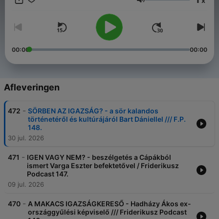
x
gondolkodását. Minden második-harmadik csütörtök este 8
Volume
órakor friss tartalommal jelentkezünk.
00:00
00:00
Afleveringen
-
472
SÖRBEN AZ IGAZSÁG? - a sör kalandos
történetéről és kultúrájáról Bart Dániellel /// F.P.
148.
30 jul. 2026
-
471
IGEN VAGY NEM? - beszélgetés a Cápákból
ismert Varga Eszter befektetővel / Friderikusz
Podcast 147.
09 jul. 2026
-
470
A MAKACS IGAZSÁGKERESŐ - Hadházy Ákos ex-
országgyűlési képviselő /// Friderikusz Podcast