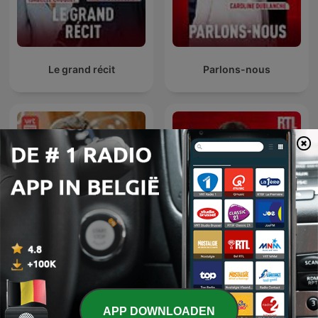
Le grand récit
Parlons-nous
Peter Van de Veire & De
Un jour, une vie
Zandloper
APP DOWNLOADEN