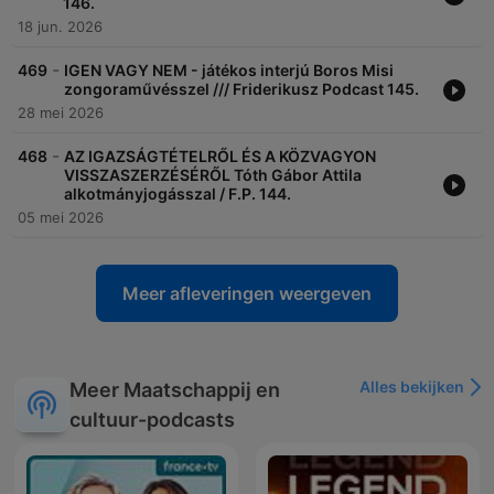
146.
18 jun. 2026
-
469
IGEN VAGY NEM - játékos interjú Boros Misi
zongoraművésszel /// Friderikusz Podcast 145.
28 mei 2026
-
468
AZ IGAZSÁGTÉTELRŐL ÉS A KÖZVAGYON
VISSZASZERZÉSÉRŐL Tóth Gábor Attila
alkotmányjogásszal / F.P. 144.
05 mei 2026
Meer afleveringen weergeven
Alles bekijken
Meer Maatschappij en
cultuur-podcasts