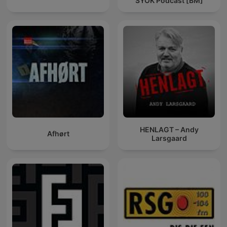
SYOK Podcast [BM]
HENLAGT – Andy
Afhørt
Larsgaard