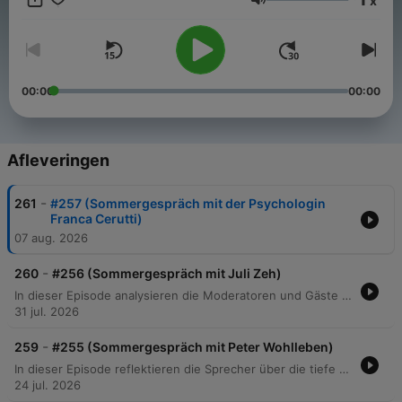
x
Podcasts gibt. *** Credits: Producer: Lucas Raßbach,
Volume
Redaktion: Monika Fabricius und Simon Schuling,
Postproduktion: Dominik Völkl, Redaktion ZDF: Henning
Brekenkamp und Marc Lovric ***
00:00
00:00
Afleveringen
-
261
#257 (Sommergespräch mit der Psychologin
Franca Cerutti)
07 aug. 2026
-
260
#256 (Sommergespräch mit Juli Zeh)
In dieser Episode analysieren die Moderatoren und Gäste die tiefgreifende Systemkrise in Deutschland, die von einer zunehmenden Politikverdrossenheit bis hin zur Ablehnung demokratischer Institutionen reicht. Die Diskussion beleuchtet den Einfluss der Datenökonomie, die Folgen extremer Individualisierung sowie die sozioökonomische Entfremdung zwischen einer akademisch geprägten politischen Elite und der Bevölkerung. Darüber hinaus werden die Herausforderungen durch politische Instabilität, den zunehmenden Konformitätsdruck in Medien und Politik sowie die Gefahr des Technofeudalismus thematisiert. Trotz der Analyse gesellschaftlicher Spaltungen und systemischer Probleme plädieren die Sprecher für einen Realismus, der auf die Resilienz des Grundgesetzes vertraut, während sie gleichzeitig Reformvorschläge zur Stärkung der direkten Mitbestimmung erörtern.
31 jul. 2026
-
259
#255 (Sommergespräch mit Peter Wohlleben)
In dieser Episode reflektieren die Sprecher über die tiefe Verbindung zwischen Mensch und Natur, beginnend bei persönlichen Anekdoten zur Tierhaltung bis hin zur philosophischen Bedeutung des Todes. Es wird beleuchtet, wie die Industrialisierung und moderne Forstwirtschaft den Wald als Ökosystem gefährden und die instinktive Bindung des Menschen an seine Umwelt schwächen. Zudem widmet sich das Gespräch der biologischen Komplexität, von der essenziellen Rolle des Mikrobioms für unsere Gesundheit bis hin zur Evolution des Lebens von LUCA bis zum modernen Menschen. Die Diskussion schließt mit Ausblicken auf Astrobiologie und der Frage nach Bewusstsein und Emotionen in der Pflanzen- und Tierwelt.
24 jul. 2026