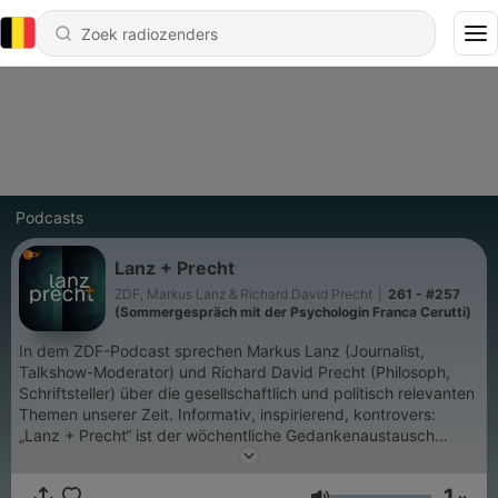
Podcasts
Lanz + Precht
ZDF, Markus Lanz & Richard David Precht
|
261 - #257
(Sommergespräch mit der Psychologin Franca Cerutti)
In dem ZDF-Podcast sprechen Markus Lanz (Journalist,
Talkshow-Moderator) und Richard David Precht (Philosoph,
Schriftsteller) über die gesellschaftlich und politisch relevanten
Themen unserer Zeit. Informativ, inspirierend, kontrovers:
„Lanz + Precht“ ist der wöchentliche Gedankenaustausch
zweier Menschen, die sich persönlich zugetan, aber nicht
immer einer Meinung sind. Immer freitags, überall wo es
1