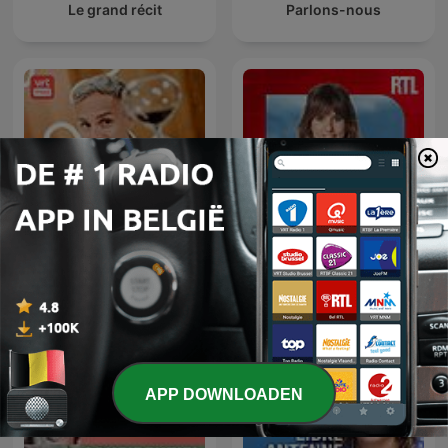
Le grand récit
Parlons-nous
Peter Van de Veire & De
Un jour, une vie
Zandloper
APP DOWNLOADEN