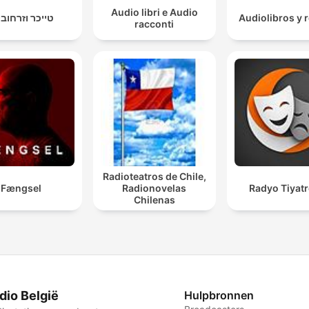
Audio libri e Audio
טייכר וזרחובי
Audiolibros y r
racconti
Radioteatros de Chile,
Fængsel
Radionovelas
Radyo Tiyat
Chilenas
dio België
Hulpbronnen