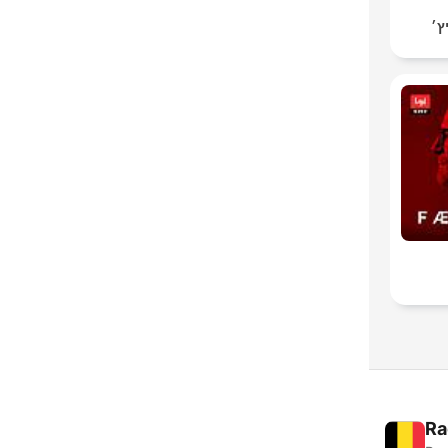
ץ׳
Ra