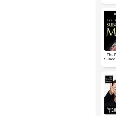
The 
Subco