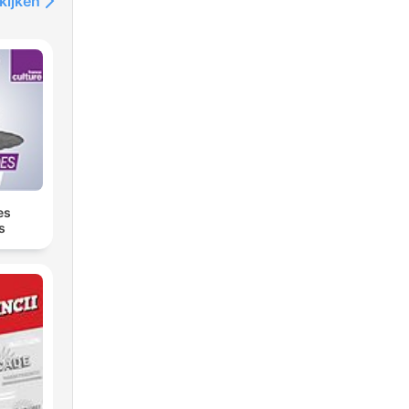
kijken
es
s