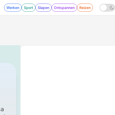
Werken
Sport
Slapen
Ontspannen
Reizen
bø
|
604 - 468. Shut the fuck up
sa