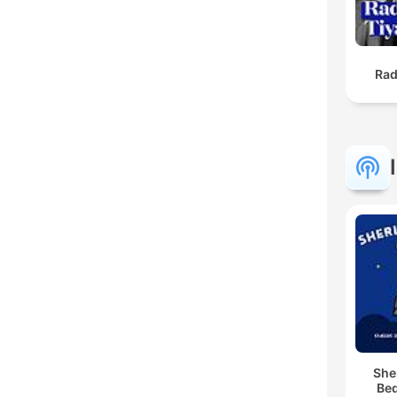
Rad
She
Bed