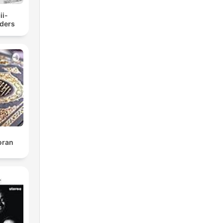
ii-
ders
oran