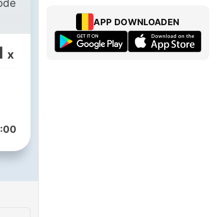
ode
APP DOWNLOADEN
1
x
:00