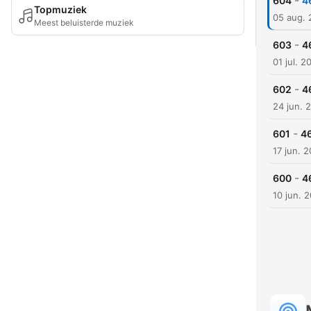
-
604
4
Topmuziek
05 aug.
Meest beluisterde muziek
-
603
4
01 jul. 2
-
602
4
24 jun. 
-
601
46
17 jun. 
-
600
4
10 jun. 