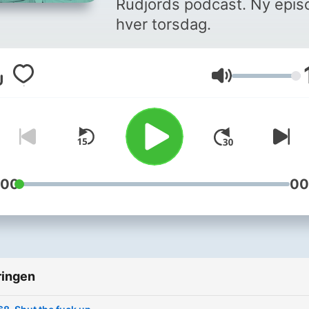
Rudjords podcast. Ny epis
hver torsdag.
Volume
:00
00
ringen