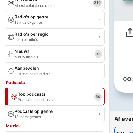
810
Meest beluisterde radio's
Radio's op genre
15 muziekgenres
Radio's per regio
Lokale radio's
Nieuws
33
Nieuwsradio's
Aanbevolen
Lijst met beste radio's
00
Podcasts
Top podcasts
50
Populairste podcasts
Podcasts op genre
18 themagenres
Afleve
Muziek