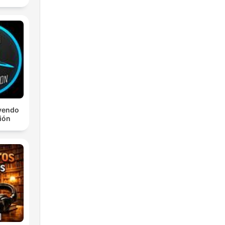
yendo
ción