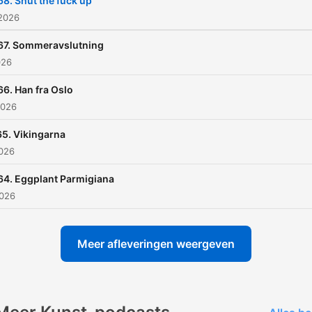
68. Shut the fuck up
 2026
67. Sommeravslutning
026
66. Han fra Oslo
2026
5. Vikingarna
2026
64. Eggplant Parmigiana
2026
Meer afleveringen weergeven