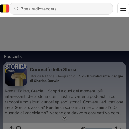
Podcasts
Curiosità della Storia
Storica National Geographic
|
57 - Il mirabolante viaggio
di Charles Darwin
Roma, Egitto, Grecia... Scopri alcuni dei momenti più
interessanti della storia con i nostri divertenti podcast in cui
raccontiamo alcuni curiosi episodi storici. Com'era l'educazione
nella Grecia classica? Perché ci sono mummie di animali? Da
quando ci vacciniamo? Nerone era davvero così cattivo come
lo dipingono? Chi furono i primi ad arrivare al Polo Sud? Chi
erano le Etere dell'Antica Grecia? Cosa significava essere uno
1