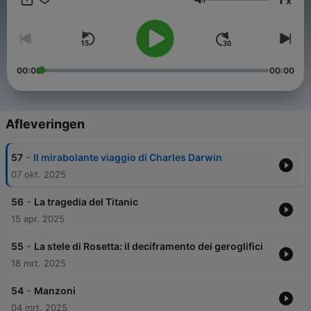
x
schiavo nel Medioevo? Queste e molte altre domande (e le loro
Volume
risposte) nel nostro podcast storico.
00:00
00:00
Afleveringen
-
57
Il mirabolante viaggio di Charles Darwin
07 okt. 2025
-
56
La tragedia del Titanic
15 apr. 2025
-
55
La stele di Rosetta: il deciframento dei geroglifici
18 mrt. 2025
-
54
Manzoni
04 mrt. 2025