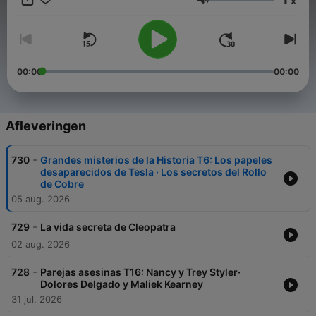
x
se publican sin importar que sean de Derechas o izquierdas ,
Volume
Religiosos o Ateos. En algunos estarás de acuerdo y en otros …
te enfadarás 😉
00:00
00:00
Afleveringen
-
730
Grandes misterios de la Historia T6: Los papeles
desaparecidos de Tesla · Los secretos del Rollo
de Cobre
05 aug. 2026
-
729
La vida secreta de Cleopatra
02 aug. 2026
-
728
Parejas asesinas T16: Nancy y Trey Styler·
Dolores Delgado y Maliek Kearney
31 jul. 2026