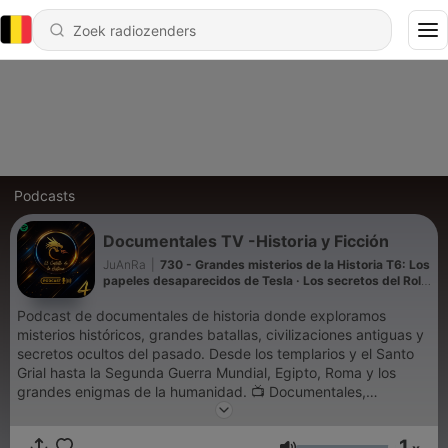
Podcasts
Documentales TV -Historia y Ficción
JuAnRa
|
730 - Grandes misterios de la Historia T6: Los
papeles desaparecidos de Tesla · Los secretos del Rollo
de Cobre
Podcast de documentales de historia donde exploramos
misterios históricos, grandes batallas, civilizaciones antiguas y
secretos ocultos del pasado. Desde los templarios y el Santo
Grial hasta la Segunda Guerra Mundial, Egipto, Roma y los
grandes enigmas de la humanidad. 📺 Documentales,
Biografías, Mitología, política , Audiolibros, Egipto, Roma, la CIA
etc. !! los mejores documentales de la TV. Somos imparciales y
1