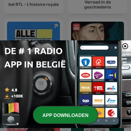
Verraad in de
bel RTL - L'histoire royale
geschiedenis
Alle Geschiedenis Ooit –
De Bourgondiërs met Bart
Grote Namen
Van Loo
APP DOWNLOADEN