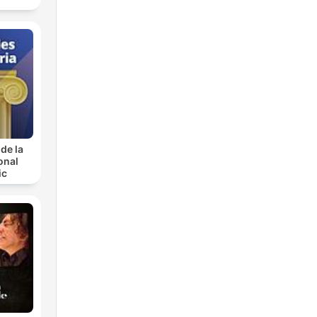
de la
onal
ic