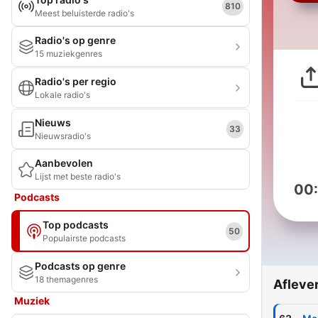
810
Meest beluisterde radio's
Radio's op genre
15 muziekgenres
Radio's per regio
Lokale radio's
Nieuws
33
Nieuwsradio's
Aanbevolen
Lijst met beste radio's
00
Podcasts
Top podcasts
50
Populairste podcasts
Podcasts op genre
18 themagenres
Afleve
Muziek