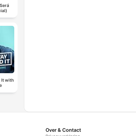
Será
ial)
It with
e
Over & Contact