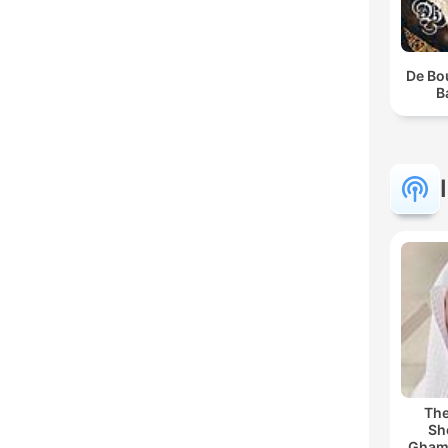
De Bo
B
The
Sh
Ghamdi | كريم