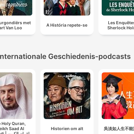
urgondiërs met
Les Enquête
A História repete-se
art Van Loo
Sherlock Ho
Internationale Geschiedenis-podcasts
 Holy Quran,
eikh Saad Al
Historien om alt
吳淡如人生不能
القران ال