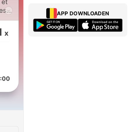
 et
les
APP DOWNLOADEN
les
1
x
e.
:00