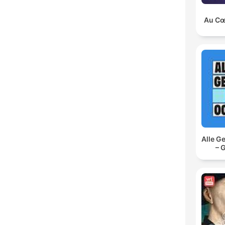
Au Cœu
Alle G
– 