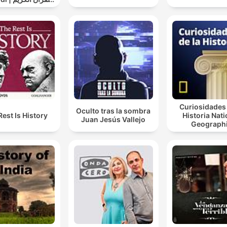
سعد الغامدي
Curiosidades 
Oculto tras la sombra
Rest Is History
Historia Nati
Juan Jesús Vallejo
Geograph