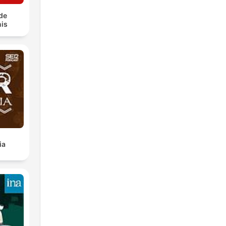
 de
is
ia