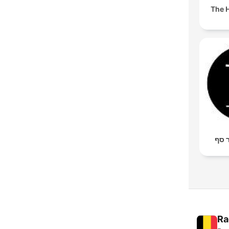
The H
ר סף
Ra