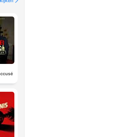
kijken
'accusé