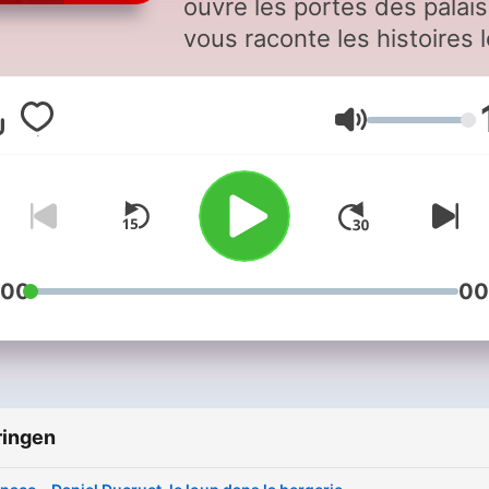
ouvre les portes des palais
vous raconte les histoires 
plus incroyables et les plus
cocasses des familles roya
Volume
et des grands de ce mond
:00
00
ringen