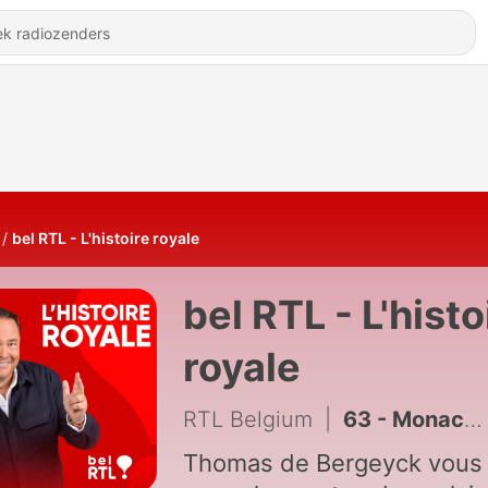
bel RTL - L'histoire royale
bel RTL - L'histo
royale
RTL Belgium
|
63 - Monaco – Daniel Ducruet, le loup dans la bergerie
Thomas de Bergeyck vous