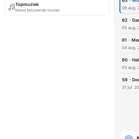
-
63
Mon
Topmuziek
06 aug.
Meest beluisterde muziek
-
62
Dan
05 aug.
-
61
Mar
04 aug.
-
60
Haï
03 aug.
-
59
Don
31 jul. 2