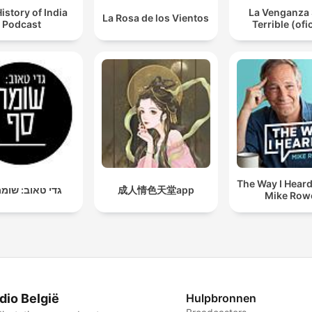
istory of India
La Venganza 
La Rosa de los Vientos
Podcast
Terrible (ofic
The Way I Heard 
גדי טאוב: שומ
成人情色天堂app
Mike Row
dio België
Hulpbronnen