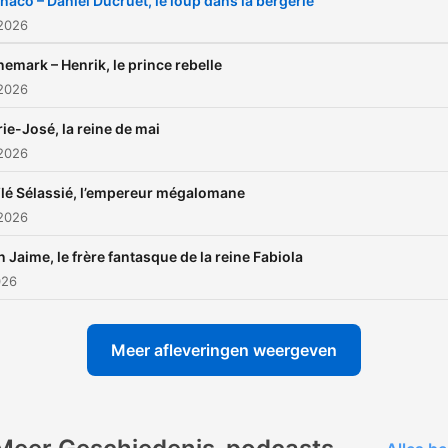
aco – Daniel Ducruet, le loup dans la bergerie
 2026
emark – Henrik, le prince rebelle
 2026
ie-José, la reine de mai
 2026
lé Sélassié, l’empereur mégalomane
 2026
 Jaime, le frère fantasque de la reine Fabiola
026
Meer afleveringen weergeven