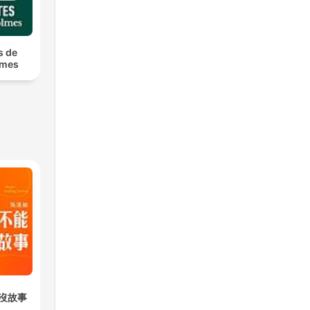
s de
lmes
沒故事