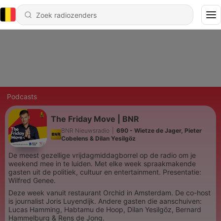
Podcasts
The Friday Move | BNR
BNR Nieuwsradio
|
690 - Wietze de Jager, Pieter
Cobelens & Dilan Yesilgöz
De meest gezellige vrijdagmiddagborrel op de radio om je
weekend mee in te luiden. Met elke week spraakmakende
gasten uit de politiek, cultuur en entertainment. Presentatie:
Wilfred Genee.
Deze week vanuit restaurant Orchid in Amsterdam. De co-host
is journalist Joris Luyendijk. Andere gasten die aanschuiven:
Lucas Hamming, Habtamu de Hoop, Dilan Yesilgöz, Bernard
Hammelburg & Rens de Jong.