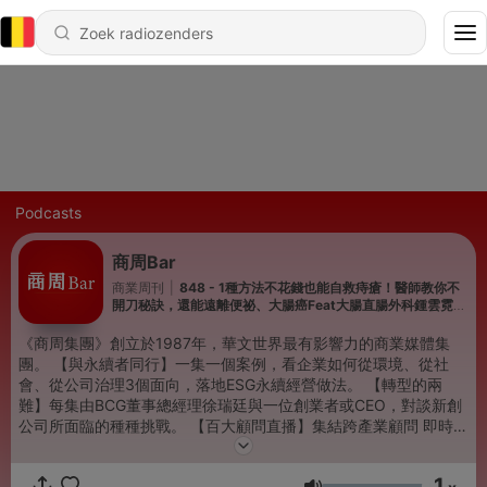
Podcasts
商周Bar
商業周刊
|
848 - 1種方法不花錢也能自救痔瘡！醫師教你不
開刀秘訣，還能遠離便祕、大腸癌Feat大腸直腸外科鍾雲霓醫
師｜【健康問良醫EP184】
《商周集團》創立於1987年，華文世界最有影響力的商業媒體集
團。 【與永續者同行】一集一個案例，看企業如何從環境、從社
會、從公司治理3個面向，落地ESG永續經營做法。 【轉型的兩
難】每集由BCG董事總經理徐瑞廷與一位創業者或CEO，對談新創
公司所面臨的種種挑戰。 【百大顧問直播】集結跨產業顧問 即時解
答企業經營痛點 【商周讀書會】《商業周刊》出版部製作，邀請作
者、跨界領讀人，分享好聽又有料的暢銷書資訊。 【健康問良醫】
1