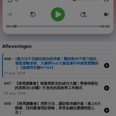
x
聆聽雙重良醫觀點，輕鬆辨別健康新知。 【企業最前線】整合傳播
Volume
處製作，洞悉商業超前趨勢、經營策略熱話題，解析各產業實戰關
鍵！ √ 各種Podcast平台聽商周 https://linktr.ee/BWnet √ 聽不
夠？這裡還有：https://reurl.cc/pyXZMx √ 訂閱商周Youtube，看
精彩影片：https://reurl.cc/2g38mE √ 精彩報導e手讀，下載APP
商周+ ：https://reurl.cc/r8XZRZ -- ◆ 按讚商周Facebook，時刻
00:00
00:00
掌握時事脈動： https://reurl.cc/KjDXQ9 ◆ 追蹤商周IG ，每天圖
解幫你畫重點： https://reurl.cc/bRxGEy ◆ 商周Telegram，補給
成功人生計畫： https://reurl.cc/Q3DWbq -- Hosting provided
by
SoundOn
Afleveringen
-
848
1種方法不花錢也能自救痔瘡！醫師教你不開刀秘訣，
還能遠離便祕、大腸癌Feat大腸直腸外科鍾雲霓醫師
｜【健康問良醫EP184】
07 aug. 2026
-
847
【商周讀書會】複製馬斯克的成功大腦！學會特斯拉
的演算法5步驟》打造你的高效率工作模式
06 aug. 2026
-
846
【商周讀書會】用對方法，讓財富持續升級！踏上6大
階梯，找到最適理財策略，享受金錢也實踐理想人
生！