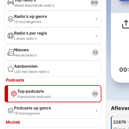
810
Meest beluisterde radio's
Radio's op genre
15 muziekgenres
Radio's per regio
Lokale radio's
Nieuws
33
Nieuwsradio's
Aanbevolen
00
Lijst met beste radio's
Podcasts
Top podcasts
50
Populairste podcasts
Afleve
Podcasts op genre
18 themagenres
-
Muziek
22879