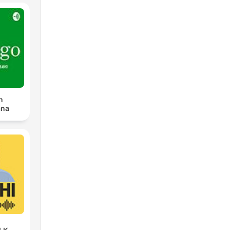
n
ana