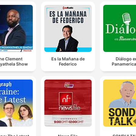
he Clement
Es la Mañana de
Diálogo e
yathela Show
Federico
Panameric