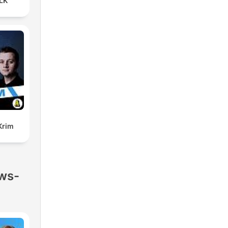
LK
Krim
ews-