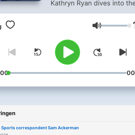
Kathryn Ryan dives into th
stories shaping New Zeala
and its people. Interviews 
Volume
expert analysis from aroun
the world and at home. It’s
where big ideas are unpac
and everyday life explored
:00
00
ringen
Sports correspondent Sam Ackerman