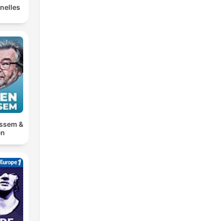
nelles
ossem &
en