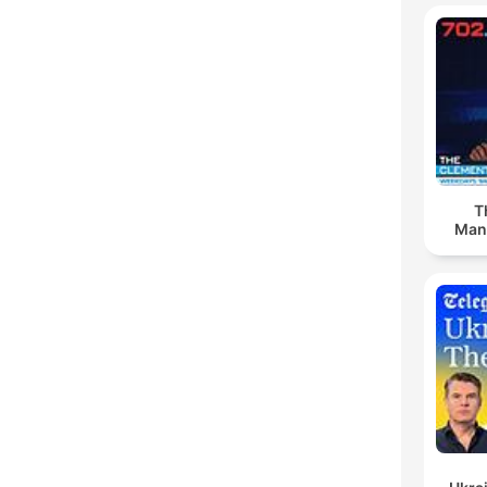
T
Man