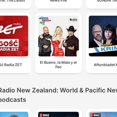
ne: The Latest
News File
SONDHI TA
El Bueno, la Mala y el
ść Radia ZET
Aftonbladet 
Feo
Radio New Zealand: World & Pacific N
podcasts