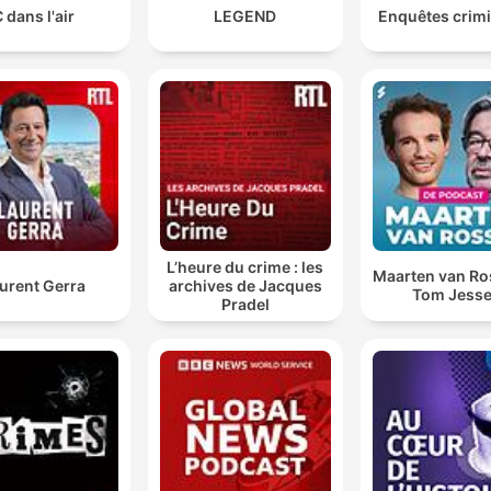
 dans l'air
LEGEND
Enquêtes crimi
L’heure du crime : les
Maarten van R
urent Gerra
archives de Jacques
Tom Jess
Pradel