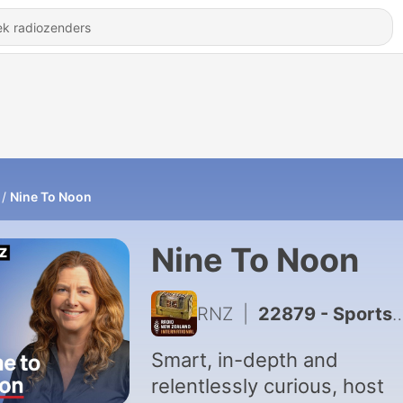
Nine To Noon
Nine To Noon
RNZ
|
22879 - Sports correspondent Sam Ackerman
Smart, in-depth and
relentlessly curious, host