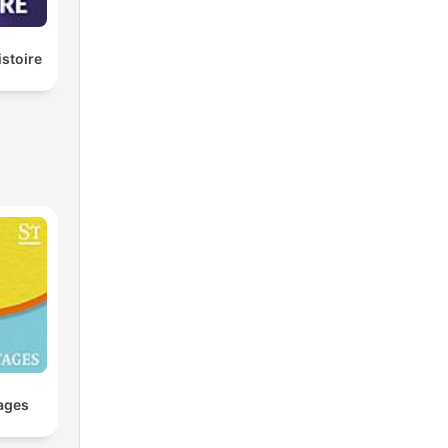
istoire
ages