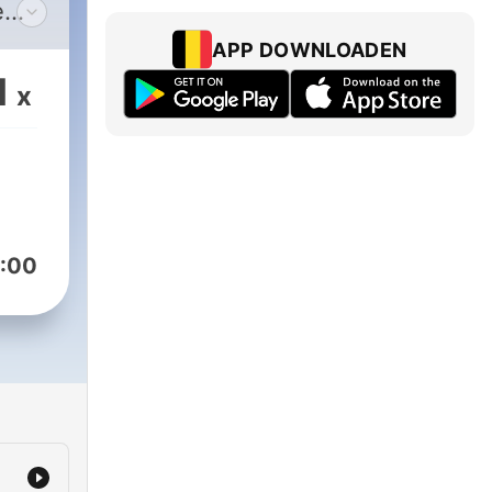
e
nd
APP DOWNLOADEN
and
1
x
d
ked
.
:00