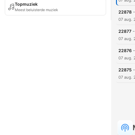
07 aug. 
Topmuziek
Meest beluisterde muziek
-
22878
07 aug. 
-
22877
07 aug. 
-
22876
07 aug. 
-
22875
07 aug. 