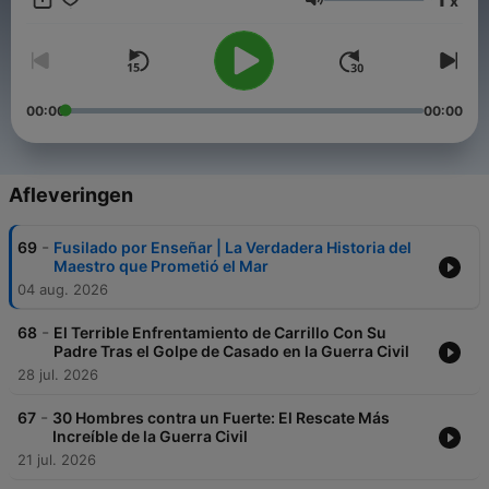
x
Con una narración envolvente y un enfoque humano, te
Volume
acercamos a los conflictos que forjaron el mundo que
habitamos, sin ruido ni glorificación: solo memoria.
Si te apasiona entender la historia contada por sus
protagonistas, suscríbete, activa la campana y forma parte de
00:00
00:00
esta comunidad de caminantes conscientes.
Conviértete en un supporter de este podcast:
https://www.spreaker.com/podcast/relatos-de-guerra-
Afleveringen
-6731681/support
.
-
69
Fusilado por Enseñar | La Verdadera Historia del
Maestro que Prometió el Mar
04 aug. 2026
-
68
El Terrible Enfrentamiento de Carrillo Con Su
Padre Tras el Golpe de Casado en la Guerra Civil
28 jul. 2026
-
67
30 Hombres contra un Fuerte: El Rescate Más
Increíble de la Guerra Civil
21 jul. 2026