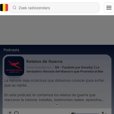
Podcasts
Relatos de Guerra
Caminanteiberico
|
69 - Fusilado por Enseñar | La
Verdadera Historia del Maestro que Prometió el Mar
La historia deja cicatrices que debemos conocer para evitar
que se repita.
En este podcast te contamos los relatos de guerra que
marcaron la historia: batallas, testimonios reales, episodios
olvidados y voces silenciadas por el paso del tiempo.
1