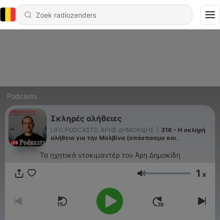
Podcasts
Σκληρές αλήθειες
LIFO PODCASTS, ΑΡΗΣ ΔΗΜΟΚΙΔΗΣ
|
316 - H σκληρή
αλήθεια για την Μαλβίνα (απόσπασμα και
ανακοίνωση)
Τα ηχητικά ντοκιμαντέρ του Άρη Δημοκίδη
1
x
Volume