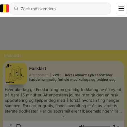
Podcasts
Forklart
Aftenposten
|
2295 - Kort Forklart: Fylkesordfører
hadde hemmelig forhold med kollega og trekker seg
Hver ukedag gir Forklart deg en grundig forklaring av én nyhet
på bare 15 minutter. Aftenpostens journalister gir deg en rask
oppdatering og hjelper deg med å forstå hvordan ting henger
sammen. Forklart er gratis, finnes overalt og er én av landets
største podkaster. Har du spørsmål eller tilbakemeldinger? Ta
kontakt på forklart@aftenposten.no
1