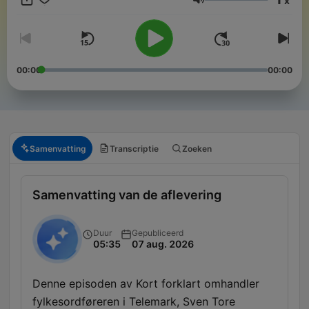
x
Volume
00:00
00:00
Samenvatting
Transcriptie
Zoeken
Samenvatting van de aflevering
Duur
Gepubliceerd
05:35
07 aug. 2026
Denne episoden av Kort forklart omhandler
fylkesordføreren i Telemark, Sven Tore