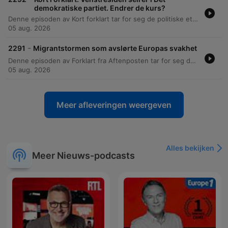
demokratiske partiet. Endrer de kurs?
Denne episoden av Kort forklart tar for seg de politiske ettervirkningene av Abdul El-Sayeds seier i demokratenes nominasjonsvalg i Michigan. Diskusjonen belyser spenningen mellom den progressive venstresiden og partiets moderate fløy, spesielt knyttet til politikk rundt Israel og migrasjon. Videre drøftes betydningen av dette valget for det demokratiske partiets strategi frem mot presidentvalget og muligheten for å kontrollere Senatet. I tillegg dekker episoden en nylig hendelse der en del av en SpaceX Falcon 9-rakett ved et uhell krasjet i månen. Dette skapte et nytt krater på mellom 20 og 30 meter, noe som reiser spørsmål om romsøppel og kontrollert nedstigning av rakettdeler.
05 aug. 2026
-
2291
Migrantstormen som avslørte Europas svakhet
Denne episoden av Forklart fra Aftenposten tar for seg den dramatiske situasjonen ved den spanske eksklaven Ceuta, der tusenvis av migranter forsøkte å krysse grensen fra Marokko. Hendelsen har ført til dødsfall og skapt stor politisk uro både i Spania og i EU, med anklager om alt fra feilinformasjon på sosiale medier til politisk press fra marokkanske myndigheter. Podkasten utforsker de underliggende årsakene til migrasjonspresset, rollen digitale plattformer spiller i å spre virale videoer som kan brukes i politisk propaganda, og utfordringene knyttet til samarbeid mellom EU og land utenfor Europa for å håndtere fremtidige migrasjonsbølger.
05 aug. 2026
Meer afleveringen weergeven
Alles bekijken
Meer Nieuws-podcasts