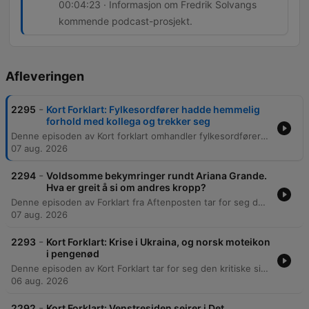
00:04:23 · Informasjon om Fredrik Solvangs
kommende podcast-prosjekt.
Afleveringen
-
2295
Kort Forklart: Fylkesordfører hadde hemmelig
forhold med kollega og trekker seg
Denne episoden av Kort forklart omhandler fylkesordføreren i Telemark, Sven Tore Løkslid, som har trukket seg fra sin stilling etter at han innrømmet et hemmelig forhold til en partikollega. Saken ble ansett som alvorlig på grunn av manglende åpenhet og potensielle rollekonflikterm i Arbeiderpartiet. Videre diskuteres presset mot FIFA-president Gianni Infantino, der Norges fotballforbund mener han bør gå av for å samle fotballverdenen. Episoden avslutter med nyheten om Fredrik Solvangs nye podcast, Duellen, som skal lanseres på Podimo i høst.
07 aug. 2026
-
2294
Voldsomme bekymringer rundt Ariana Grande.
Hva er greit å si om andres kropp?
Denne episoden av Forklart fra Aftenposten tar for seg den omfattende debatten som har oppstått etter Ariana Grandes nye musikkvideo. Fokus ligger på hvordan offentligheten reagerer på artistens utseende, og de etiske dilemmaene knyttet til å kommentere andres kropp i sosiale medier. Sammen med forsker Line Visting ved Oslo Universitetssykehus drøftes spiseforstyrrelser, kroppsidealer og effekten av massiv offentlig gransking. Episoden utforsker balansen mellom å uttrykke bekymring for enkeltpersoner og risikoen for å normalisere usunne idealer eller trigge sårbare mennesker.
07 aug. 2026
-
2293
Kort Forklart: Krise i Ukraina, og norsk moteikon
i pengenød
Denne episoden av Kort Forklart tar for seg den kritiske situasjonen i Ukraina, der mangelen på forsvarsmissiler, spesielt Patriot-systemer, truer med å skape en katastrofe. Det diskuteres også funnet av en drone med eksplosiver på en flyplass i Tyskland og muligheten for russiske hybridangrep i Europa. Videre belyses krisemøtet til FIFA-president Gianni Infantino etter kritikk mot håndteringen av VM-salg, samt den usikre fremtiden til den norske skofabrikken i Aurland. Selskapet som lager de tradisjonsrike Aurland-skoene står i fare for nedleggelse på grunn av økonomiske utfordringer og økt konkurranse fra billigere alternativer.
06 aug. 2026
-
2292
Kort Forklart: Venstresiden seirer i Det