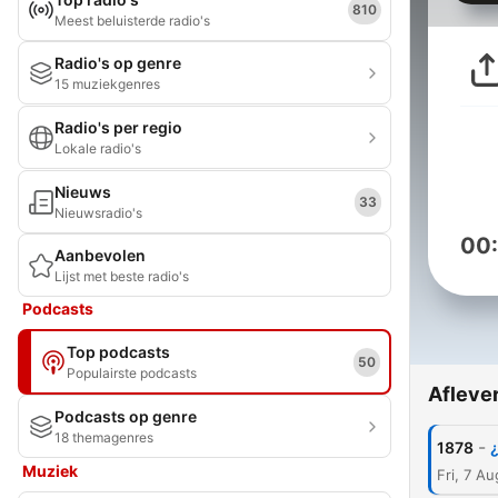
810
Meest beluisterde radio's
Radio's op genre
15 muziekgenres
Radio's per regio
Lokale radio's
Nieuws
33
Nieuwsradio's
00
Aanbevolen
Lijst met beste radio's
Podcasts
Top podcasts
50
Populairste podcasts
Afleve
Podcasts op genre
18 themagenres
-
1878
Muziek
Fri, 7 A