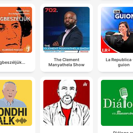
The Clement
La Republica 
beszéljük...
Manyathela Show
guion
Diálogo e