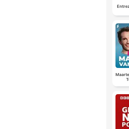
Entrez
Maarte
T