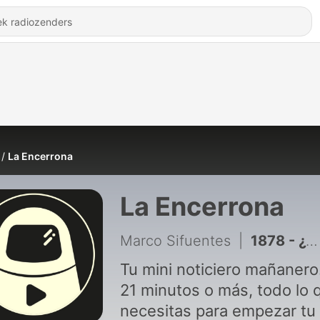
La Encerrona
La Encerrona
Marco Sifuentes
|
1878 - ¿VENGANZA contra Harvey Colchado? #LaEncerrona
Tu mini noticiero mañanero
21 minutos o más, todo lo 
necesitas para empezar tu 