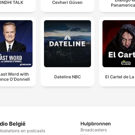
ONDHI TALK
Cevheri Güven
Panameric
Last Word with
Dateline NBC
El Cartel de L
ence O’Donnell
dio België
Hulpbronnen
Broadcasters
iostations en podcasts