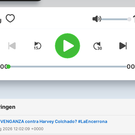
Dirigido por Marco Sifuent
junto a Jonathan Castro, L
Vásquez, Killa Cuba y Erne
Volume
Cabral.
:00
00
ringen
¿VENGANZA contra Harvey Colchado? #LaEncerrona
ug 2026 12:02:09 +0000