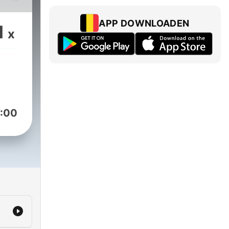
es,
aura
APP DOWNLOADEN
1
x
sto
:00