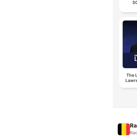
S
The 
Lawr
Ra
Rad