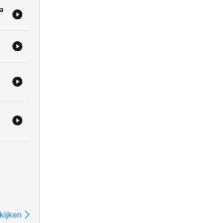
a
kijken