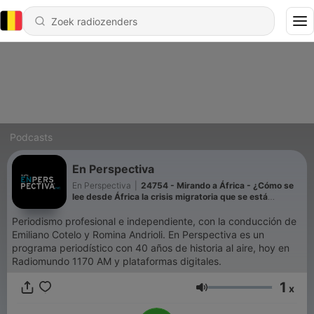
Podcasts
En Perspectiva
En Perspectiva
|
24754 - Mirando a África - ¿Cómo se
lee desde África la crisis migratoria que se está
viviendo en España?
Periodismo profesional e independiente, con la conducción de
Emiliano Cotelo y Romina Andrioli. En Perspectiva es un
programa periodístico con 40 años de historia al aire, hoy en
Radiomundo 1170 AM y plataformas digitales.
1
x
Volume