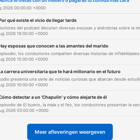
Nunca te metas con un mesero o pagarás tu comida más cara
latinos en Estados Unidos.
ug 2026 00:00:00 +0000
Todos los días hay episodi
Por qué existe el vicio de llegar tarde
nuevos con actualidad,
entretenimiento, historias
Aug 2026 19:00:00 +0000
graciosas, consejos de
Hay esposas que conocen a las amantes del marido
relaciones de pareja, sexo,
Aug 2026 15:00:00 +0000
celos, infidelidad, divorcio,
imitaciones que te traerán
La carrera universitaria que te hará millonario en el futuro
diversión. ¡Ningún tema es
Este episodio presenta una serie de noticias curios
Aug 2026 10:00:00 +0000
prohibido! Síguenos para
actualizaciones y más
Cómo detectar a un 'Chapulín' y cómo alejarte de él
En este episodio de El bueno, la mala y el feo, los c
contenidos interesantes:
Aug 2026 03:00:00 +0000
Instagram Uforia Podcasts:
https://www.instagram.co
Meer afleveringen weergeven
Instagram BMF: