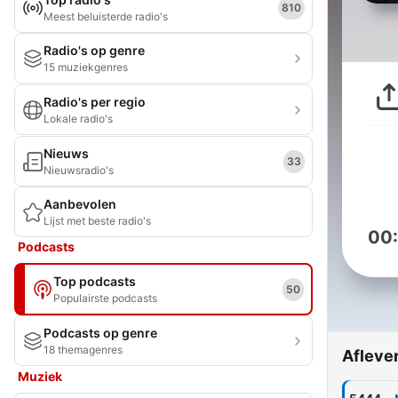
810
Meest beluisterde radio's
Radio's op genre
15 muziekgenres
Radio's per regio
Lokale radio's
Nieuws
33
Nieuwsradio's
Aanbevolen
Lijst met beste radio's
00
Podcasts
Top podcasts
50
Populairste podcasts
Podcasts op genre
18 themagenres
Afleve
Muziek