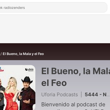
El Bueno, la Mala y el Feo
El Bueno, la Mal
el Feo
Uforia Podcasts
|
5444 - Nunca te metas con un mesero o pagarás tu comida más cara
Bienvenido al podcast de