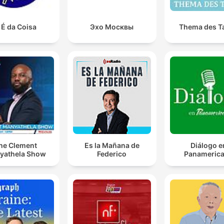
 É da Coisa
Эхо Москвы
Thema des T
he Clement
Es la Mañana de
Diálogo e
yathela Show
Federico
Panameric