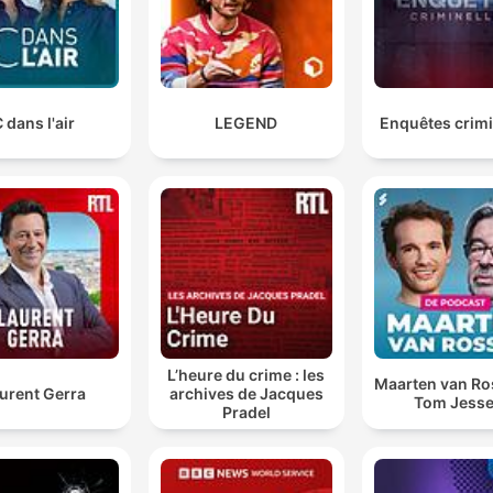
 dans l'air
LEGEND
Enquêtes crimi
L’heure du crime : les
Maarten van R
urent Gerra
archives de Jacques
Tom Jess
Pradel