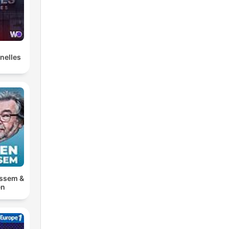
nelles
ossem &
en