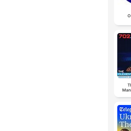
O
T
Man