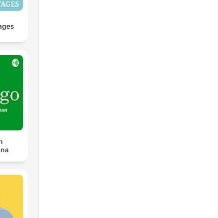
ages
n
ana