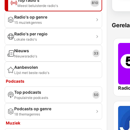
Top radio's
810
Meest beluisterde radio's
Radio's op genre
15 muziekgenres
Gerela
Radio's per regio
Lokale radio's
Nieuws
33
Nieuwsradio's
Aanbevolen
Lijst met beste radio's
Podcasts
Radi
Top podcasts
50
Populairste podcasts
Podcasts op genre
18 themagenres
Muziek