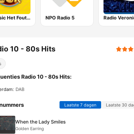
Qmusic Het Foute Uur
NPO Radio 5
Radio Veroni
io 10 - 80s Hits
s
uenties Radio 10 - 80s Hits:
erdam:
DAB
 nummers
Laatste 7 dagen
Laatste 30 d
When the Lady Smiles
Golden Earring