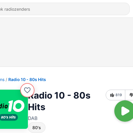
ons
Radio 10 - 80s Hits
Radio 10 - 80s
819
Hits
DAB
80's