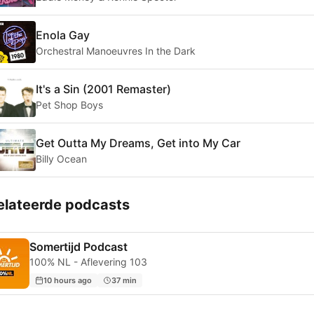
Enola Gay
Orchestral Manoeuvres In the Dark
It's a Sin (2001 Remaster)
Pet Shop Boys
Get Outta My Dreams, Get into My Car
Billy Ocean
elateerde podcasts
Somertijd Podcast
100% NL - Aflevering 103
10 hours ago
37 min