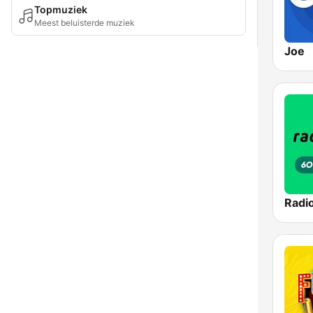
Topmuziek
Meest beluisterde muziek
Joe