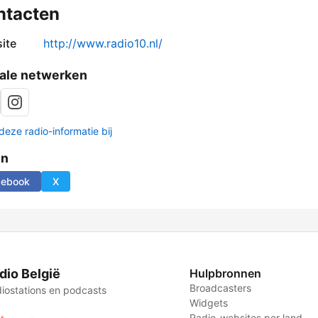
ntacten
ite
http://www.radio10.nl/
ale netwerken
deze radio-informatie bij
en
cebook
X
dio België
Hulpbronnen
Broadcasters
iostations en podcasts
Widgets
Radio-websites per land