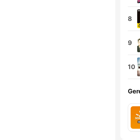
8
9
10
Ger