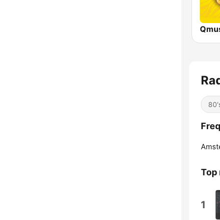
Rad
80'
Freq
Amst
Top
1