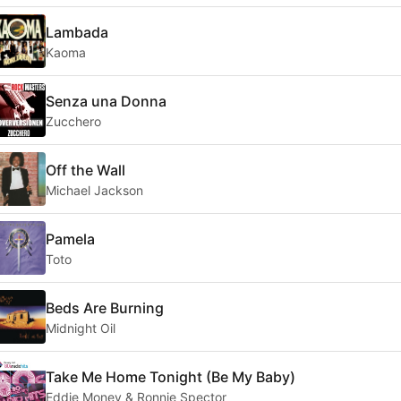
Lambada
Kaoma
Senza una Donna
Zucchero
Off the Wall
Michael Jackson
Pamela
Toto
Beds Are Burning
Midnight Oil
Take Me Home Tonight (Be My Baby)
Eddie Money & Ronnie Spector