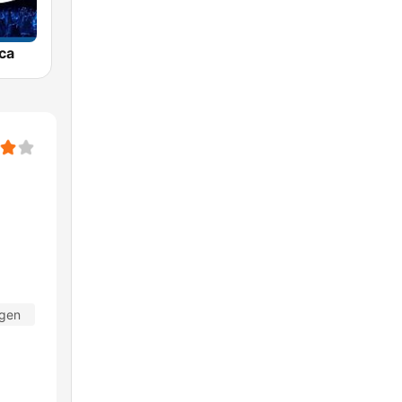
ca
agen