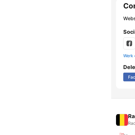
Co
Webs
Soci
Werk 
Del
Fa
Ra
Rad