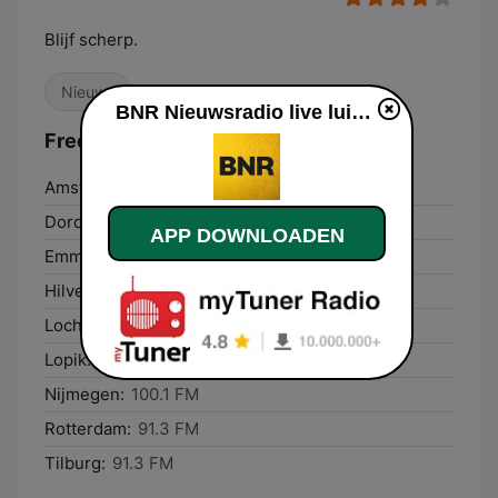
Blijf scherp.
Nieuws
BNR Nieuwsradio live luisteren
Frequenties BNR Nieuwsradio:
Amsterdam:
101.8 FM
Dordrecht:
91.5 FM
APP DOWNLOADEN
Emmen:
95.4 FM
Hilversum:
99.8 FM
Lochem:
100.2 FM
Lopik:
100.1 FM
Nijmegen:
100.1 FM
Rotterdam:
91.3 FM
Tilburg:
91.3 FM