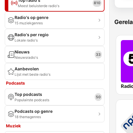
Top radio's
810
Meest beluisterde radio's
Radio's op genre
Gerela
15 muziekgenres
Radio's per regio
Lokale radio's
Nieuws
33
Nieuwsradio's
Aanbevolen
Lijst met beste radio's
Podcasts
Radi
Top podcasts
50
Populairste podcasts
Podcasts op genre
18 themagenres
Muziek