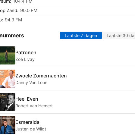
rsum:
104.4 FM
op Zand:
90.0 FM
o:
94.9 FM
 nummers
Laatste 7 dagen
Laatste 30 d
Patronen
Zoë Livay
Zwoele Zomernachten
Danny Van Loon
Heel Even
Robert van Hemert
Esmeralda
Justen de Wildt