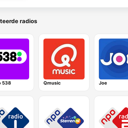
teerde radios
o 538
Qmusic
Joe