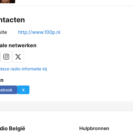
ntacten
ite
http://www.100p.nl
ale netwerken
deze radio-informatie bij
en
cebook
X
dio België
Hulpbronnen