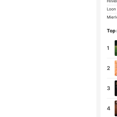
Hilve
Loon 
Mierl
Top
1
2
3
4