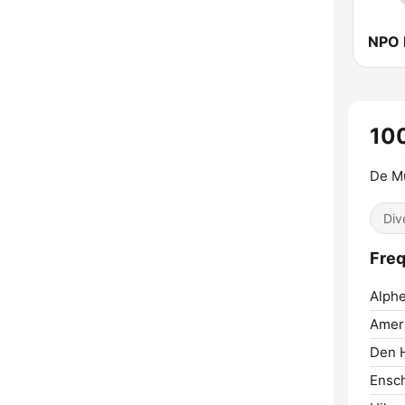
NPO 
10
De M
Div
Freq
Alphe
Amers
Den H
Ensc