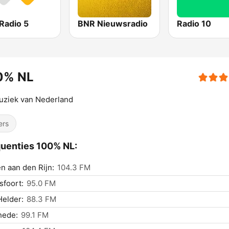
Radio 5
BNR Nieuwsradio
Radio 10
0% NL
uziek van Nederland
ers
uenties 100% NL:
n aan den Rijn:
104.3 FM
foort:
95.0 FM
elder:
88.3 FM
hede:
99.1 FM