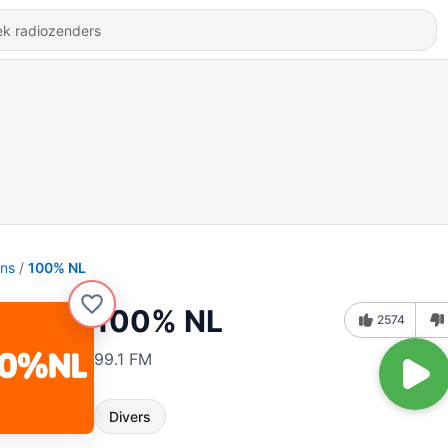
ons
100% NL
100% NL
2574
99.1 FM
Divers