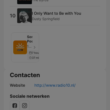
I Only Want to Be with You
10
Dusty Springfield
Somertijd
Podcast
100% NL - Aflevering 103
7 hours ago
37 min
Contacten
Website
http://www.radio10.nl/
Sociale netwerken