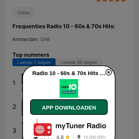
Oldies
Frequenties Radio 10 - 60s & 70s Hits:
Amsterdam:
DAB
Top nummers
Laatste 7 dagen
Laatste 30 dagen
Radio 10 - 60s & 70s Hits live luisteren
Muziek voor Baby
1
Muziek voor baby's
Sugar Me
2
APP DOWNLOADEN
Lynsey De Paul
Build Me Up Buttercup
3
The Foundations