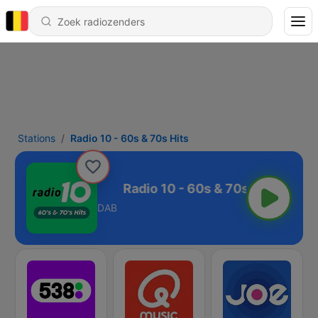
Stations
Radio 10 - 60s & 70s Hits
60s & 70s Hits
DAB