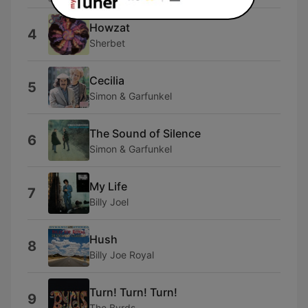
Howzat
4
Sherbet
Cecilia
5
Simon & Garfunkel
The Sound of Silence
6
Simon & Garfunkel
My Life
7
Billy Joel
Hush
8
Billy Joe Royal
Turn! Turn! Turn!
9
The Byrds