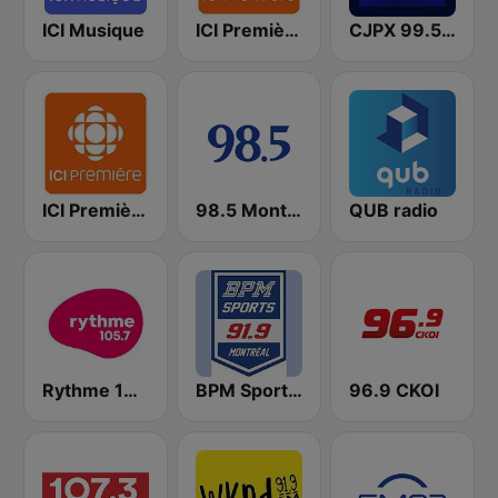
ICI Musique
ICI Première Montréal
CJPX 99.5 MTL
ICI Première Québec
98.5 Montréal
QUB radio
Rythme 105.7 FM
BPM Sports 91.9 FM
96.9 CKOI