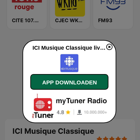
CITE 107.3 Rouge FM
CJEC WKND 91.9 FM
FM93
ICI Musique Classique live luisteren
APP DOWNLOADEN
ICI Musique Classique