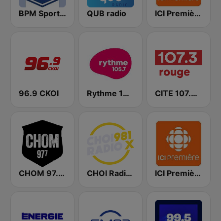
BPM Sports 91.9 FM
QUB radio
ICI Première Montréal
96.9 CKOI
Rythme 105.7 FM
CITE 107.3 Rouge FM
CHOM 97.7 FM
CHOI Radio X 98.1 FM
ICI Première Québec