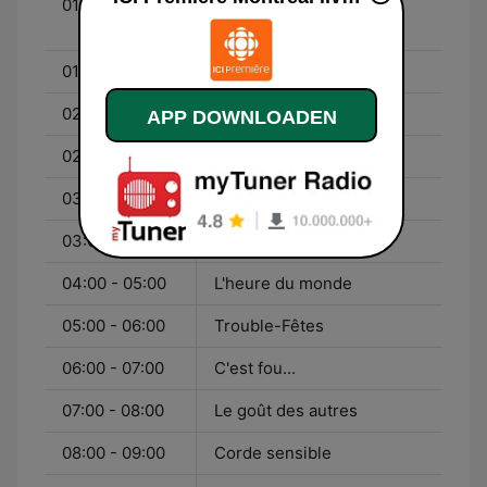
01:00 - 02:58
Plus on est de fous, plus
on lit !
01:00 - 02:00
Aznavour... sur ma vie
02:00 - 03:00
Tricotées serrées
APP DOWNLOADEN
02:58 - 03:00
Capsule linguistique
03:00 - 04:00
Les grands entretiens
03:00 - 05:00
Médium large
04:00 - 05:00
L'heure du monde
05:00 - 06:00
Trouble-Fêtes
06:00 - 07:00
C'est fou...
07:00 - 08:00
Le goût des autres
08:00 - 09:00
Corde sensible