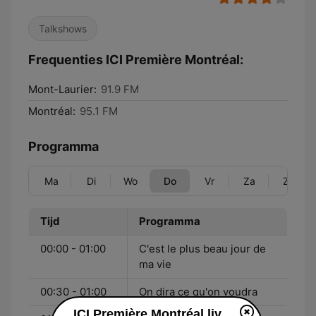
Talkshows
Frequenties ICI Première Montréal:
Mont-Laurier:
91.9 FM
Montréal:
95.1 FM
Programma
Ma
Di
Wo
Do
Vr
Za
Zo
Tijd
Programma
00:00 - 01:00
C'est le plus beau jour de
ma vie
00:30 - 01:00
On dira ce qu'on voudra
ICI Première Montréal live luisteren