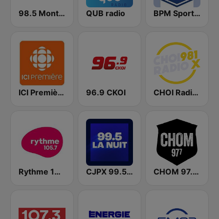
98.5 Montréal
QUB radio
BPM Sports 91.9 FM
ICI Première Québec
96.9 CKOI
CHOI Radio X 98.1 FM
Rythme 105.7 FM
CJPX 99.5 MTL
CHOM 97.7 FM