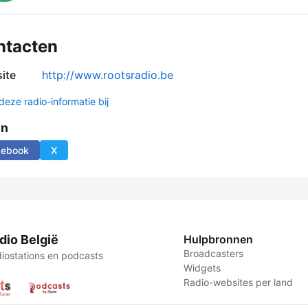
ntacten
ite
http://www.rootsradio.be
deze radio-informatie bij
en
cebook
X
dio België
Hulpbronnen
Broadcasters
iostations en podcasts
Widgets
Radio-websites per land