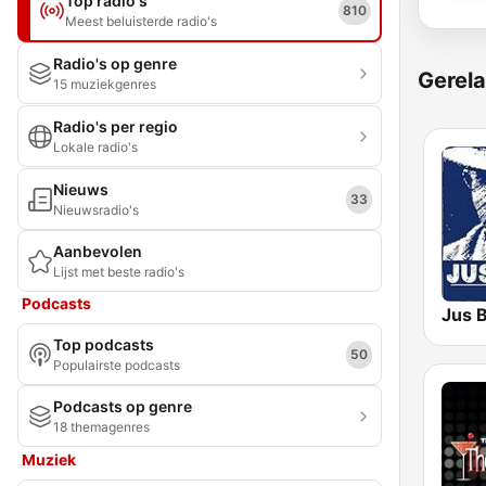
Top radio's
810
Meest beluisterde radio's
Radio's op genre
Gerela
15 muziekgenres
Radio's per regio
Lokale radio's
Nieuws
33
Nieuwsradio's
Aanbevolen
Lijst met beste radio's
Podcasts
Jus 
Top podcasts
50
Populairste podcasts
Podcasts op genre
18 themagenres
Muziek