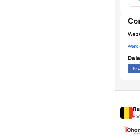
Co
Webs
Werk 
Del
Fa
Ra
Rad