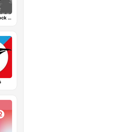
ZZROCK - Rock Hits Only
s