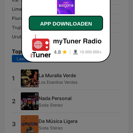
Lima:
102.1 FM
Piura:
96.1 FM
APP DOWNLOADEN
Trujillo:
98.3 FM
Urubamba:
93.5 FM
Top nummers
Laatste 7 dagen
Laatste 30 dagen
La Muralla Verde
1
Los Enanitos Verdes
Nada Personal
2
Soda Stereo
De Música Ligera
3
Soda Stereo