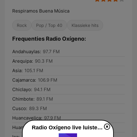
Respiramos Buena Música
Rock
Pop / Top 40
Klassieke hits
Frequenties Radio Oxígeno:
Andahuaylas:
97.7 FM
Arequipa:
90.3 FM
Asia:
105.1 FM
Cajamarca:
106.9 FM
Chiclayo:
94.1 FM
Chimbote:
89.1 FM
Cusco:
89.3 FM
Huancavelica:
97.9 FM
Huancayo:
94.3 FM
Radio Oxígeno live luisteren
Ica:
89.5 FM