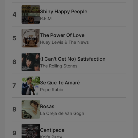
Shiny Happy People
4
R.E.M.
The Power Of Love
5
Huey Lewis & The News
(I Can't Get No) Satisfaction
6
The Rolling Stones
Se Que Te Amaré
7
Pepe Rubio
Rosas
8
La Oreja de Van Gogh
Centipede
9
Knife Party