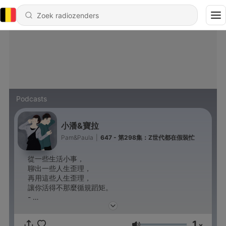
Podcasts
小潘&寶拉
Pam&Paula
|
647 - 第298集：Z世代都在假裝忙
從一些生活小事，
聊出一些人生歪理，
再用這些人生歪理，
讓你活得不那麼循規蹈矩。
-
商業合作信箱：janejanepp168@gmail.com
小潘IG：run_0305
1
寶拉IG：wan715
x