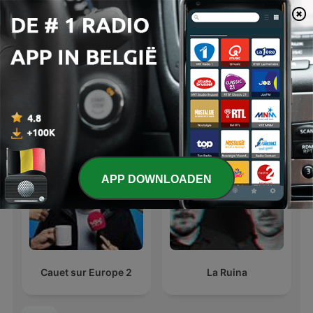
Les Grosses Têtes : Les
Les impostures de
moments cultes
Jean-Yves Lafesse
APP DOWNLOADEN
Cauet sur Europe 2
La Ruina