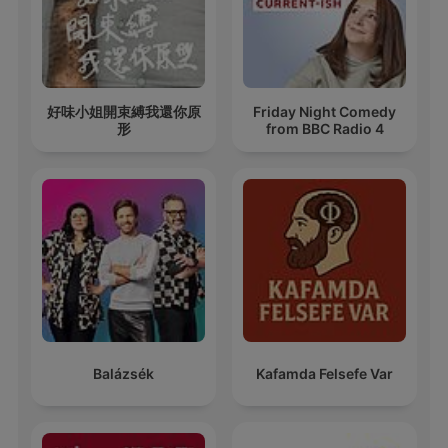
好味小姐開束縛我還你原
Friday Night Comedy
形
from BBC Radio 4
Balázsék
Kafamda Felsefe Var