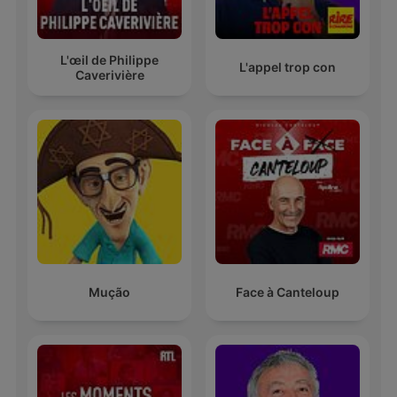
L'œil de Philippe
L'appel trop con
Caverivière
Mução
Face à Canteloup