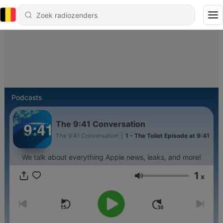
Podcasts
The 9:41 Conversation
The 9:41 Conversation
|
1 - The Toilet Episode at 9:41
We talk about everything Apple news, leaks, and more!
1
x
Volume