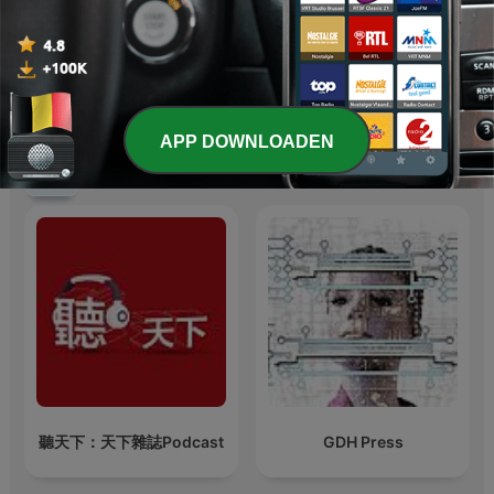
Modir Sakht | مدیر ساخت
podcast – FREE TEKNO
TRIBE
APP DOWNLOADEN
Internationale Technologie-podcasts
聽天下：天下雜誌Podcast
GDH Press