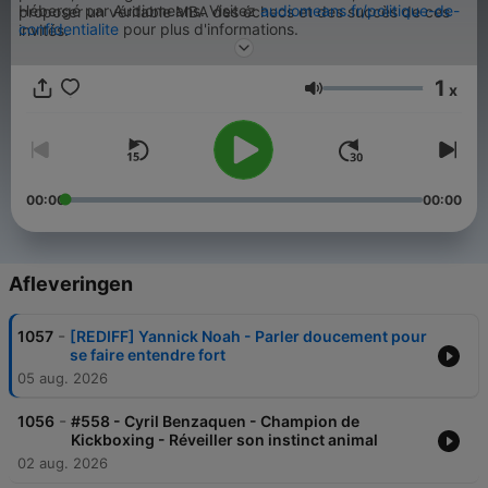
Hébergé par Audiomeans. Visitez
audiomeans.fr/politique-de-
proposer un véritable MBA des échecs et des succès de ces
confidentialite
pour plus d'informations.
invités.
1
x
Volume
00:00
00:00
Afleveringen
-
1057
[REDIFF] Yannick Noah - Parler doucement pour
se faire entendre fort
05 aug. 2026
-
1056
#558 - Cyril Benzaquen - Champion de
Kickboxing - Réveiller son instinct animal
02 aug. 2026