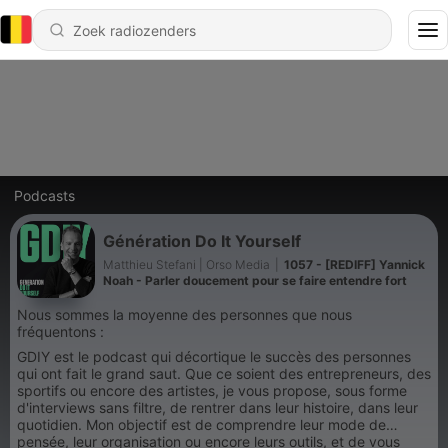
Podcasts
Génération Do It Yourself
Matthieu Stefani | Orso Media
|
1057 - [REDIFF] Yannick
Noah - Parler doucement pour se faire entendre fort
Nous sommes la moyenne des personnes que nous
fréquentons :
GDIY est le podcast qui décortique le succès des personnes
qui ont fait le grand saut. Que ce soient des entrepreneurs, des
sportifs ou encore des artistes, je vous propose, sous forme
d'interviews sans filtre, de rentrer dans leur histoire, dans leur
quotidien. Mon objectif est de comprendre leur mode de
pensée, leur organisation ou encore leurs outils, et de vous