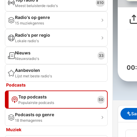
810
Meest beluisterde radio's
Radio's op genre
15 muziekgenres
Radio's per regio
Lokale radio's
Nieuws
33
Nieuwsradio's
00
Aanbevolen
Lijst met beste radio's
Podcasts
Top podcasts
50
Populairste podcasts
Sa
Podcasts op genre
18 themagenres
Muziek