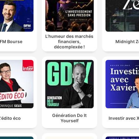
L'azienda che ha inventato il futuro dell'automobile n
è forse mai riuscita a viverlo appieno. E questa forse 
la grande maledizione della Lancia.
L’humeur des marchés
00:28:03 · Il narratore conclude con una riflessione amara sul
FM Bourse
financiers,
Midnight Z
destino del marchio.
décomplexée !
Génération Do It
L'édito éco
Investir avec 
Yourself