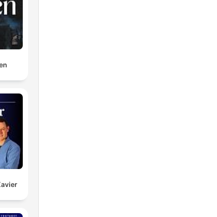
on
è
en
Xavier