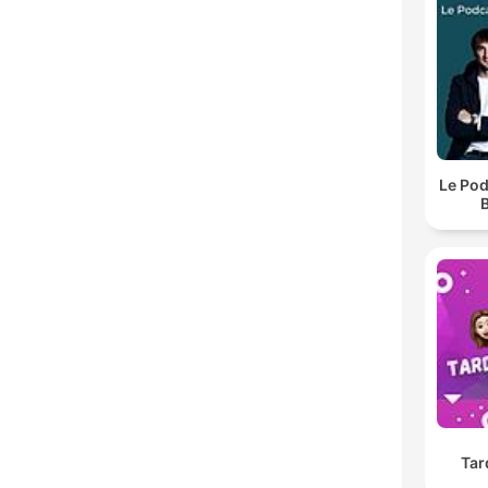
Le Pod
B
Tar