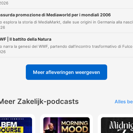
 2026
vi darò il motore ma in cambio voglio il drago voglio
assurda promozione di Mediaworld per i mondiali 2006
munari
026
00:15:56 · Enzo Ferrari espone la sua condizione per cedere il
motore V6 alla Lancia.
F | Il battito della Natura
La Stratos è così veloce e versatile che le gare che n
2026
vince non le vince semplicemente perché non arriva a
traguardo.
Meer afleveringen weergeven
00:16:49 · L'autore sottolinea l'estrema potenza della vettura
nonostante la sua fragilità meccanica.
Quella sarà l'ultima volta che una macchina a due ruo
Meer Zakelijk-podcasts
Alles be
motrici riuscirà a battere le quattro ruote motrici in u
mondiale rally.
00:22:06 · L'autore segna un momento storico fondamentale
nella tecnologia automobilistica dei rally.