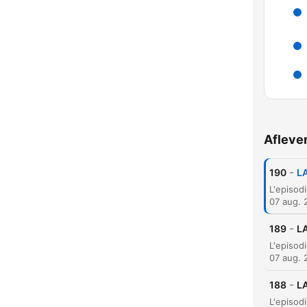
Afleve
-
190
LA
K
07 aug. 
Hoog
-
189
LA
07 aug. 
-
188
LA