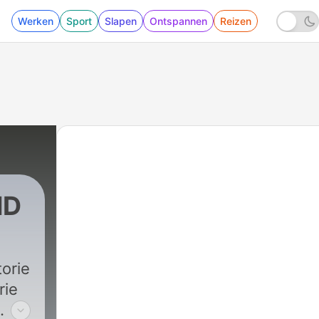
Werken
Sport
Slapen
Ontspannen
Reizen
ND
torie
rie