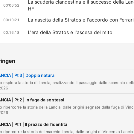
La scuderia clandestina e il successo della Lan
00:06:52
HF
La nascita della Stratos e l'accordo con Ferrari
00:10:21
L'era della Stratos e l'ascesa del mito
00:16:18
La sfida con Audi e la strategia della 037
00:17:41
L'era del Gruppo B e il dominio della Delta
00:20:48
ringen
Crisi, debiti e la fine di un'epoca
00:24:51
NCIA | Pt 3 | Doppia natura
lik op een hoofdstuk om direct naar dat moment te gaan
2026
tepunten
NCIA | Pt 2 | In fuga da se stessi
Si è scretolato come un biscotto che ha aspettato
L'episodio ripercorre la storia della Lancia, dalle origini segnate dalla fuga di Vincenzo Lancia da una truffa a New York fin
2026
troppo a lungo nel tè.
00:01:30 · L'autore usa una metafora per descrivere la grave
NCIA | Pt 1 | Il prezzo dell'identità
degradazione della carrozzeria della Lancia Beta.