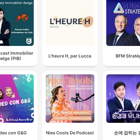
cast Immobilier
L'heure H, par Lucca
BFM Straté
elge (PIB)
deo con G&G
Nies Cools De Podcast
손에 잡히는 