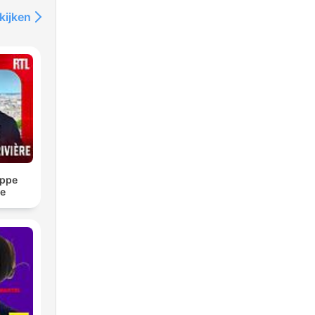
kijken
ippe
re