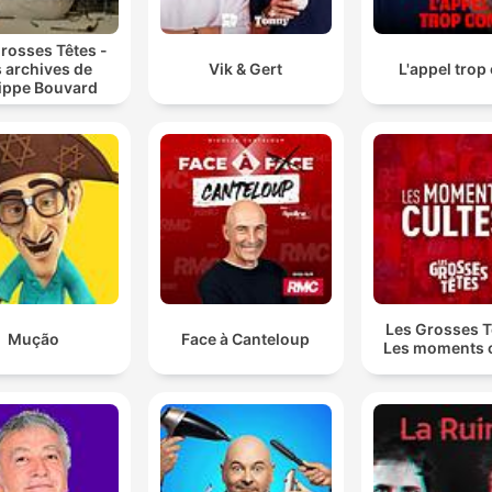
rosses Têtes -
 archives de
Vik & Gert
L'appel trop
lippe Bouvard
Les Grosses T
Mução
Face à Canteloup
Les moments c