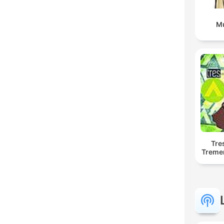
Mu
Tre
Treme