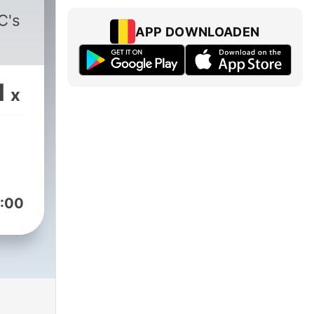
C's
APP DOWNLOADEN
1
x
:00