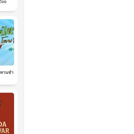
Zoo
นิทานขำ