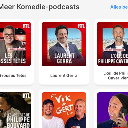
Meer Komedie-podcasts
Alles be
L'œil de Phil
Grosses Têtes
Laurent Gerra
Caveriviè