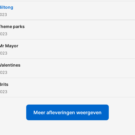
Biltong
2023
Theme parks
2023
Mr Mayor
2023
Valentines
2023
Brits
2023
Meer afleveringen weergeven