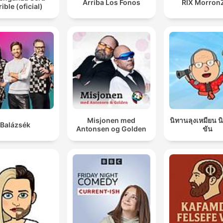
Arriba Los Fonos
RIX Morron
rible (oficial)
Misjonen med
นิทานลุงเหมียน 
Balázsék
Antonsen og Golden
ขัน