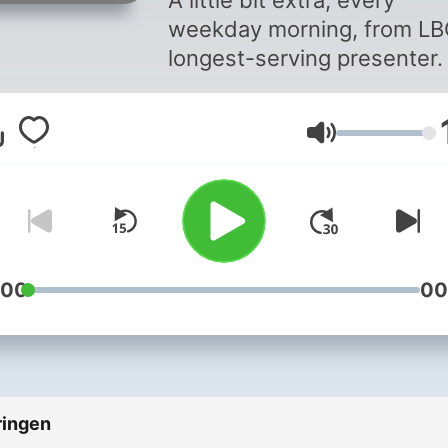
A little bit extra, every
weekday morning, from LB
longest-serving presenter.
Volume
:00
00
ringen