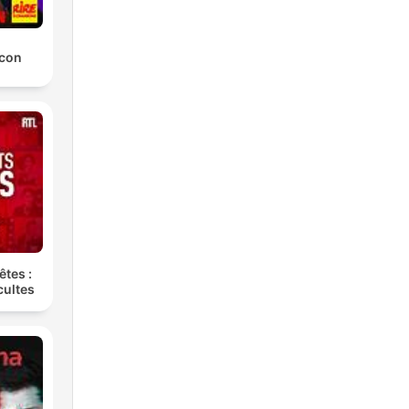
 con
êtes :
ultes