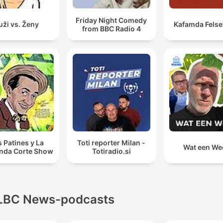
Friday Night Comedy
ži vs. Ženy
Kafamda Felse
from BBC Radio 4
s Patines y La
Toti reporter Milan -
Wat een We
nda Corte Show
Totiradio.si
LBC News-podcasts