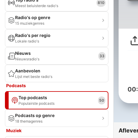
810
Meest beluisterde radio's
Radio's op genre
15 muziekgenres
Radio's per regio
Lokale radio's
Nieuws
33
Nieuwsradio's
Aanbevolen
Lijst met beste radio's
Podcasts
00
Top podcasts
50
Populairste podcasts
Podcasts op genre
18 themagenres
Afleve
Muziek