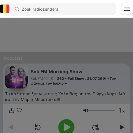
Podcasts
Sok FM Morning Show
Sok FM 104,8
|
862 - Full Show : 31.07.26☀️ «Τον
φάγαμε τον Ιούλιο!»
Το καλύτερο ξύπνημα της Χαλκίδας με τον Γιώργο Καρτελιά
και την Μαρία Μπούτσικα!!!
1
x
Volume