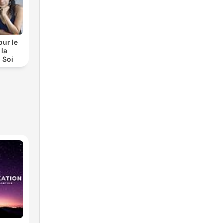
our le
 la
 Soi