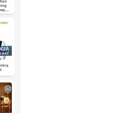
tion
xing
eep,
 &
n
którą
ć