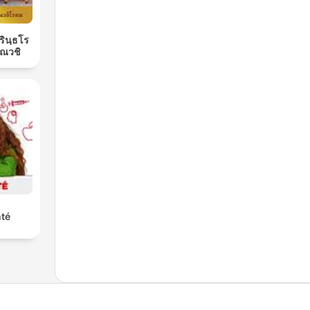
ิรินฺธโร
ณวชิ
nté