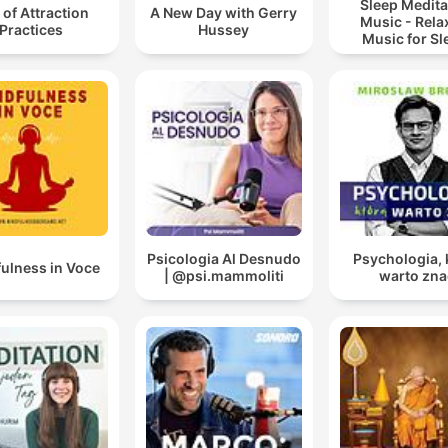
Sleep Medita
of Attraction
A New Day with Gerry
Music - Rela
Practices
Hussey
Music for Sl
Meditation
Relaxatio
Psicologia Al Desnudo
Psychologia, 
ulness in Voce
| @psi.mammoliti
warto zna