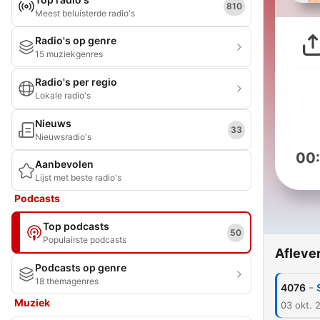
810
Meest beluisterde radio's
Radio's op genre
15 muziekgenres
Radio's per regio
Lokale radio's
Nieuws
33
Nieuwsradio's
00
Aanbevolen
Lijst met beste radio's
Podcasts
Top podcasts
50
Populairste podcasts
Afleve
Podcasts op genre
18 themagenres
-
4076
Muziek
03 okt. 