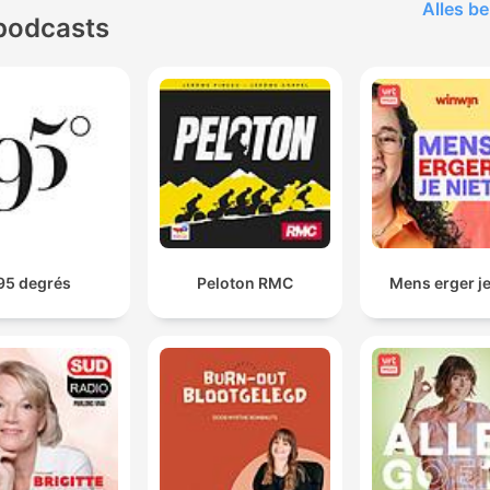
Alles be
podcasts
95 degrés
Peloton RMC
Mens erger je