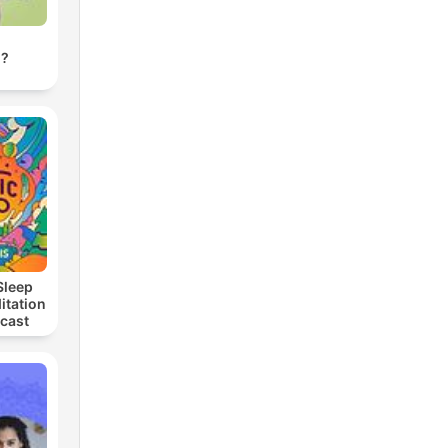
d?
Sleep
itation
dcast