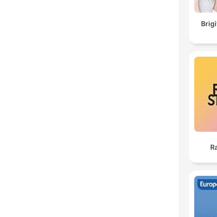
Brig
Ra