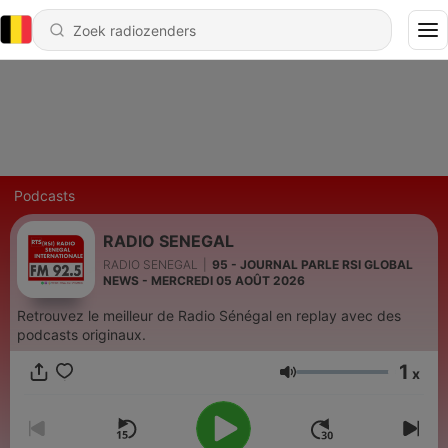
Podcasts
RADIO SENEGAL
RADIO SENEGAL
|
95 - JOURNAL PARLE RSI GLOBAL
NEWS - MERCREDI 05 AOÛT 2026
Retrouvez le meilleur de Radio Sénégal en replay avec des
podcasts originaux.
1
x
Volume