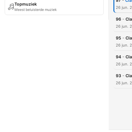
-
97
Cl
Topmuziek
26 jun. 
Meest beluisterde muziek
-
96
Cl
26 jun. 
-
95
Cl
26 jun. 
-
94
Cl
26 jun. 
-
93
Cl
26 jun. 