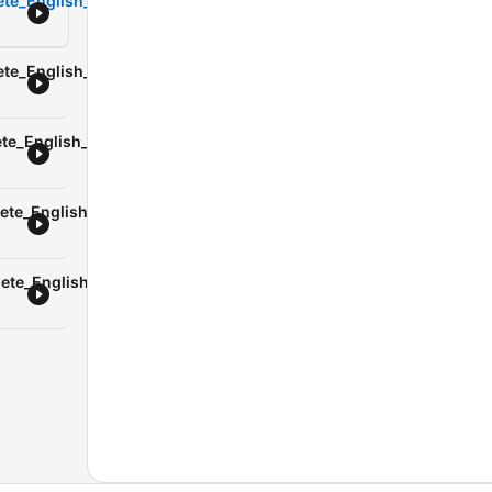
te_English_speaking_course_day_18
te_English_speaking_course_day_16
te_English_speaking_course_day_17
ete_English_speaking_course_day_1
ete_English_speaking_course_day_22