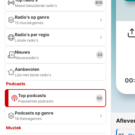
810
Meest beluisterde radio's
Radio's op genre
15 muziekgenres
Radio's per regio
Lokale radio's
Nieuws
33
Nieuwsradio's
Aanbevolen
Lijst met beste radio's
00
Podcasts
Top podcasts
50
Populairste podcasts
Podcasts op genre
18 themagenres
Afleve
Muziek