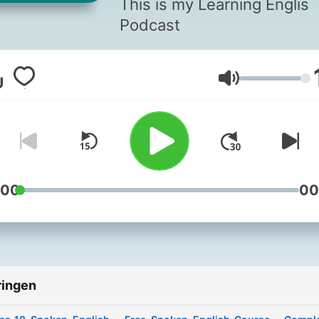
This is my Learning Englis
Podcast
Volume
:00
00
ringen