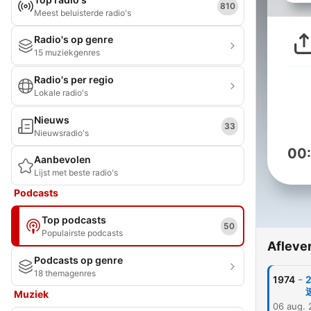
810
Meest beluisterde radio's
Radio's op genre
15 muziekgenres
Radio's per regio
Lokale radio's
Nieuws
33
Nieuwsradio's
00
Aanbevolen
Lijst met beste radio's
Podcasts
Top podcasts
50
Populairste podcasts
Afleve
Podcasts op genre
18 themagenres
-
1974
Muziek
06 aug.