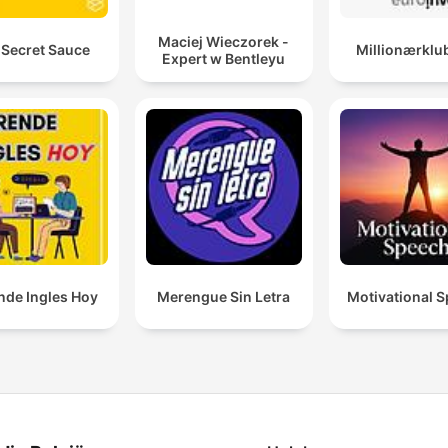
Maciej Wieczorek -
 Secret Sauce
Millionærklu
Expert w Bentleyu
nde Ingles Hoy
Merengue Sin Letra
Motivational 