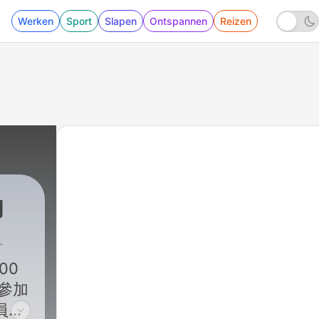
Werken
Sport
Slapen
Ontspannen
Reizen
角
00
員