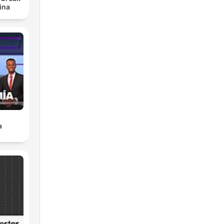
ina
a