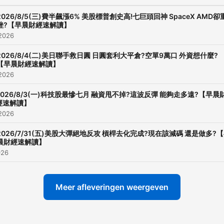
2026/8/5(三)費半飆漲6% 美股標普創史高!七巨頭回神 SpaceX AMD卻
挫?【早晨財經速解讀】
 2026
2026/8/4(二)美日聯手救日圓 日圓套利大平倉?空單9萬口 外資想什麼?
【早晨財經速解讀】
 2026
2026/8/3(一)科技股最慘七月 融資甩不掉?這波反彈 能夠走多遠?【早晨
經速解讀】
 2026
2026/7/31(五)美股大彈絕地反攻 槓桿去化完成?現在該減碼 還是做多?
晨財經速解讀】
026
Meer afleveringen weergeven