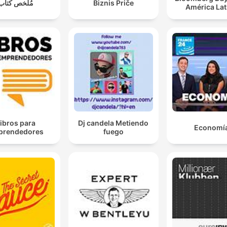
مُلخص كتاب
Biznis Priče
América Lat
ibros para
Dj candela Metiendo
Economí
prendedores
fuego