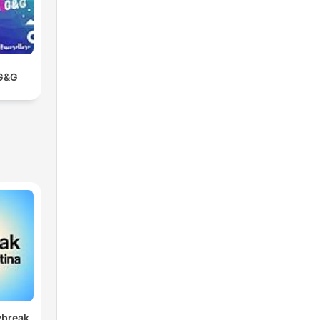
 G&G
ybreak