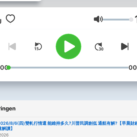
https://jackalopelin.com 老友會
員 https://yutinghao.finance
的粉絲專頁
Volume
https://reurl.cc/n563rd 
加會員手冊
https://reurl.cc/rvvqAr 如
問，歡迎來信
jackieyutw@gmail.com """"
:00
00
打賞網址 ：
https://p.ecpay.com.tw/B
"""""
ringen
2026/8/6(四)雙軋行情還 能維持多久?川普民調創低 通航有解?【早晨財
速解讀】
 2026