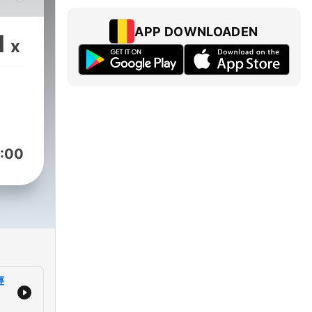
 我
APP DOWNLOADEN
1
x
網站參
有疑
" ♥️
:00
83478D
經