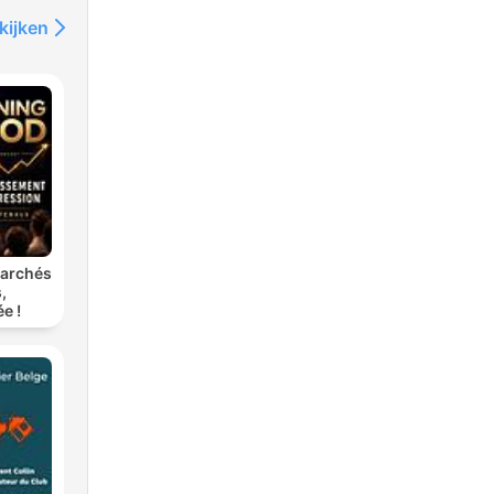
kijken
marchés
,
e !