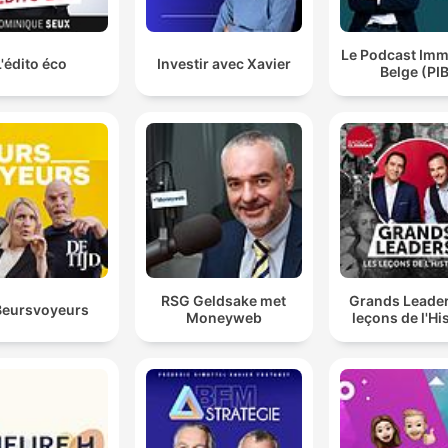
Le Podcast Imm
L'édito éco
Investir avec Xavier
Belge (PIB
RSG Geldsake met
Grands Leader
Beursvoyeurs
Moneyweb
leçons de l'Hi