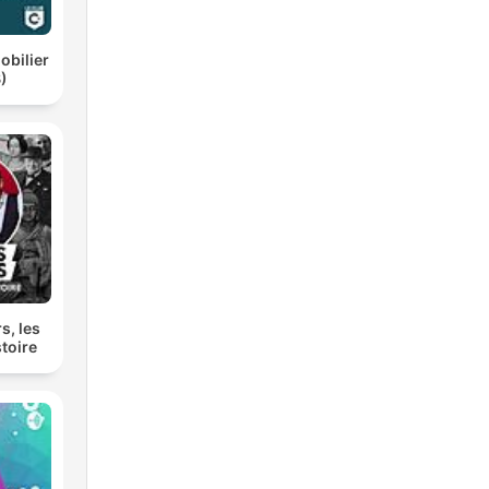
obilier
)
s, les
stoire