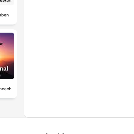
bben
Speech