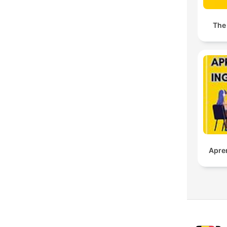
The
Apre