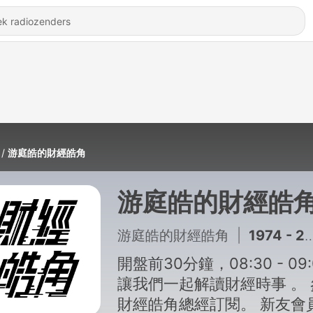
游庭皓的財經皓角
游庭皓的財經皓
游庭皓的財經皓角
|
1974 - 2026/8/6(四)雙軋行情還 能維持多久?川普民調創低 通航有解?【早晨財經速解讀】
開盤前30分鐘，08:30 - 09:
讓我們一起解讀財經時事 。 參加
財經皓角總經訂閱。 新友會