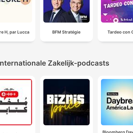
re H, par Lucca
BFM Stratégie
Tardeo con
Internationale Zakelijk-podcasts
Bloomberg Da