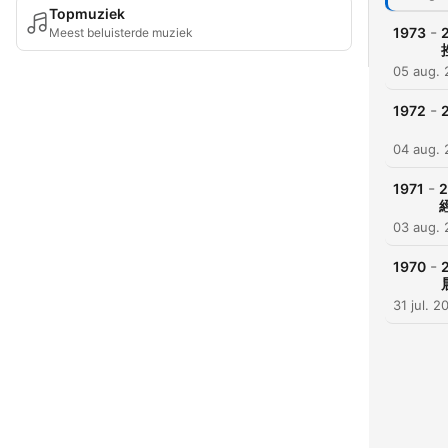
Topmuziek
-
1973
Meest beluisterde muziek
05 aug.
-
1972
04 aug.
-
1971
03 aug.
-
1970
31 jul. 2