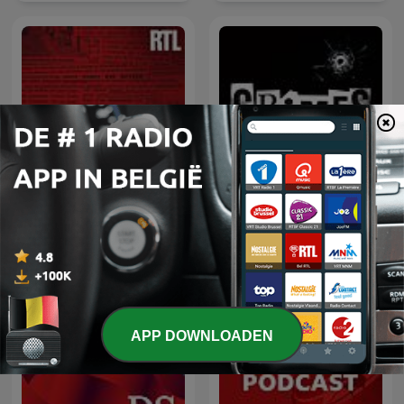
L’heure du crime : les
archives de Jacques
CRIMES • Histoires Vraies
Pradel
APP DOWNLOADEN