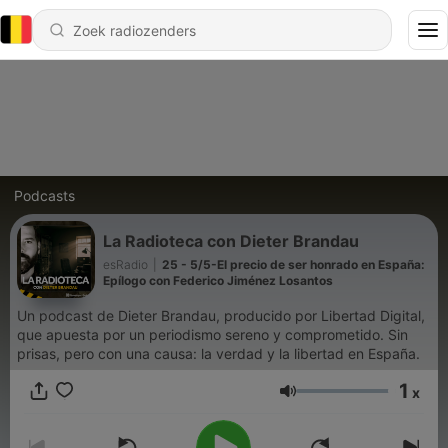
Podcasts
La Radioteca con Dieter Brandau
esRadio
|
25 - 5/5-El precio de ser honrado en España:
Epílogo con Federico Jiménez Losantos
Un podcast de Dieter Brandau, producido por Libertad Digital,
que apuesta por un periodismo sereno y comprometido. Sin
prisas, pero con una causa: la verdad y la libertad en España.
1
x
Volume