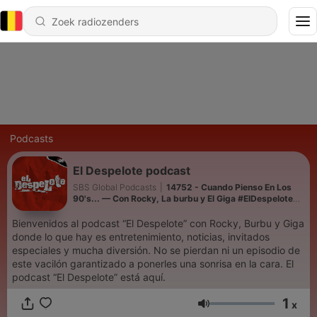
Podcasts
El Despelote podcast
SBS Global Podcasts
|
14752 - Cuando Pienso En Los
90's... — Con Rocky, La burbu y El Giga #ElDespelote
#LaNueva94
Bienvenidos al podcast “El Despelote” con Rocky, Burbu y Giga
donde lo que hay es entretenimiento, noticias, invitados
especiales y mucha diversión. No se pierdan ni un episodio de
este vacilón garantizado a ponerles una sonrisa en la cara. El
podcast “El Despelote” está aquí.
1
x
Volume