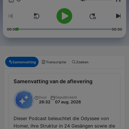
x
3.0 (https://creativecommons.org/licenses/by-sa/3.0/)
Volume
00:00
00:00
Samenvatting
Transcriptie
Zoeken
Samenvatting van de aflevering
Duur
Gepubliceerd
26:32
07 aug. 2026
Dieser Podcast beleuchtet die Odyssee von
Homer, ihre Struktur in 24 Gesängen sowie die