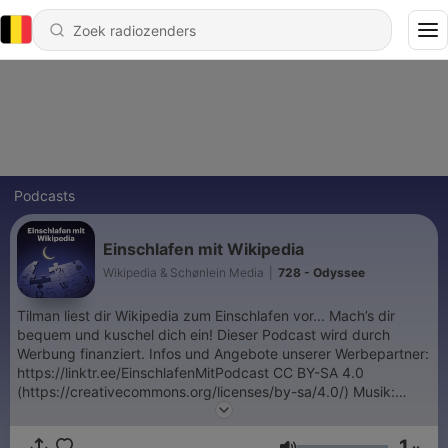
Podcasts
Einschlafen mit Wikipedia
Wikipedia & Schønlein Media
|
728 - Odyssee
Tilman liest dir Wikipedia zum Einschlafen vor... Mach’s dir
bequem und kuschel dich ein! Dieser Podcast wird durch
Werbung finanziert. Infos und Angebote unserer Werbepartner:
https://linktr.ee/EinschlafenMitPodcast CC BY-SA 4.0
(https://creativecommons.org/licenses/by-sa/4.0/) Musik:
LAKEY INSPIRED - Better Days
https://soundcloud.com/lakeyinspired/better-days CC BY-SA
1