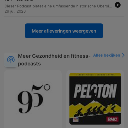
Dieser Podcast bietet eine umfassende historische Übersicht über den deutschen Technologiekonzern Siemens. Die Episode beschreibt die Entwicklung von der Gründung als Telegrafenbauanstalt im Jahr 1847 über die Expansion in die Weltmärkte und die dunklen Kapitel während des Nationalsozialismus bis hin zur modernen Transformation. Zudem werden die strategische Entwicklung, technologische Innovationen in den Bereichen Kommunikation und Energietechnik sowie verschiedene Krisen beleuchtet. Themen wie die Umstrukturierung des Konzerns, Korruptionsskandale und geopolitische Herausforderungen prägen das Bild eines global agierenden Unternehmens im Wandel.
29 jul. 2026
Meer afleveringen weergeven
Alles bekijken
Meer Gezondheid en fitness-
podcasts