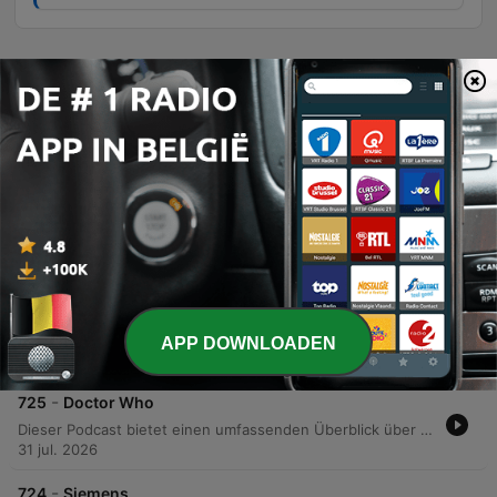
Afleveringen
-
728
Odyssee
Dieser Podcast beleuchtet die Odyssee von Homer, ihre Struktur in 24 Gesängen sowie die abenteuerlichen Irrfahrten des Odysseus. Er erläutert die komplexen Lügengeschichten des Helden und ordnet das Epos als Teil des griechischen Bildungskanons ein. Zudem werden die Entstehung, Textüberlieferung und wissenschaftliche Debatten zur Odyssee behandelt. Die Episode beleuchtet den Übergang von mündlicher Tradition zur schriftlichen Fixierung, Fragen zur Autorschaft Homers sowie Versuche zur geografischen Lokalisierung der mythischen Reise.
07 aug. 2026
-
727
Roboter
Dieser Podcast bietet einen umfassenden Überblick über die Geschichte, Definition und die vielfältigen Arten von Robotern. Die Reise reicht von antiken Mythen und frühen mechanischen Automaten bis hin zu modernen industriellen, modularen und kollaborativen Systemen. Zudem werden die technologischen Entwicklungen in Bereichen wie Logistik, Medizin und Forschung beleuchtet. Der Podcast thematisiert auch die gesellschaftlichen, ethischen und kulturellen Auswirkungen der Automatisierung sowie die historische Bedeutung der Robotik in der Literatur.
05 aug. 2026
-
726
Mercedes-Benz
Dieser Podcast bietet einen umfassenden Überblick über die Geschichte, Produktion und globale Präsenz von Mercedes-Benz. Er beleuchtet die historischen Wurzeln der Marke, die industrielle Entwicklung sowie die strategische Ausrichtung auf Elektromobilität und Motorsport. Zudem werden die Motorsportgeschichte, einschließlich der Erfolge in der Formel 1 und Formel E, die Entwicklung autonomer Fahrzeuge sowie die Rolle der Hochleistungsabteilung AMG und die Sponsoring-Aktivitäten des Unternehmens erläutert.
APP DOWNLOADEN
02 aug. 2026
-
725
Doctor Who
Dieser Podcast bietet einen umfassenden Überblick über die britische Science-Fiction-Serie Doctor Who. Er beleuchtet die Geschichte der Serie, zentrale Konzepte wie die TARDIS und die Regeneration sowie die Entwicklung der Charaktere und Begleiter. Zudem werden ikonische Feinde wie die Daleks und Cybermen, die musikalische Gestaltung sowie die globale Verbreitung und die Bedeutung der Serie in verschiedenen Medienformaten und der Popkultur detailliert behandelt.
31 jul. 2026
-
724
Siemens