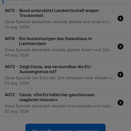
-
4075
Bund unterstützt Landwirtschaft wegen
Trockenheit
Diese Episode beleuchtet aktuelle globale und lokale Entwicklungen. Themen sind die Anpassung der Schweizer Landwirtschaft an den Hitzesommer durch Zollsenkungen bei Futtermitteln sowie die Herausforderungen für die Alpkäseproduktion durch steigende Temperaturen. Zudem werden internationale Kriminalität durch neue Kokain-Handelsrouten über Westafrika, Drohnenvorfälle am Flughafen Leipzig und politische Entwicklungen in der Ukraine und im Iran thematisiert. Des Weiteren werden die wirtschaftlichen Auswirkungen von US-Zöllen auf den Generika-Hersteller Zendon sowie die mögliche Fusion der Commerzbank mit der Unicredit analysiert. Abschliessend wird die historische Bedeutung des Kantons Aargau als Zentrum der Schweizer Möbelindustrie beleuchtet.
05 aug. 2026
-
4074
Die Auswirkungen des Datenklaus in
Liechtenstein
Diese Episode behandelt aktuelle globale Krisen und Sicherheitsfragen, beginnend mit einem massiven Hackerangriff auf ein Finanzregister in Liechtenstein sowie Cyberangriffen auf RUAG und das Bundesamt für Informatik. Zudem werden die politischen Reaktionen der Schengen-Staaten auf die Migrationskrise in Ceuta und die Bedeutung europäischer Grenzsicherung thematisiert. Darüber hinaus beleuchtet der Podcast politische Dynamiken im Umfeld von Donald Trump, die Auswirkungen steigender Preise im Schweizer ÖV sowie wissenschaftliche Erkenntnisse zur gesundheitlichen Belastung durch Hitzewellen und deren Auswirkungen auf die Übersterblichkeit.
04 aug. 2026
-
4073
Zeigt Ceuta, wie verwundbar die EU-
Aussengrenze ist?
Diese Episode von Echo der Zeit behandelt eine Vielzahl aktueller Themen, von der Neuentfachung der EU-Migrationsdebatte durch Vorfälle in Ceuta bis hin zu einem neuen Rindervirus in der Schweiz. Zudem werden Finanznachrichten zur UBS und Sando sowie ein Legionellen-Ausbruch in Basel thematisiert. Darüber hinaus beleuchtet die Folge den Einsatz Schweizer Feuerwehrleute bei Waldbränden in Frankreich, die zunehmende Verflechtung globaler Konflikte zwischen der Ukraine und dem Iran sowie die prekäre finanzielle Lage der palästinensischen Autonomiebehörde.
03 aug. 2026
-
4072
Ceuta: «Die EU hätte hier geschlossen
reagieren müssen»
Diese Episode behandelt aktuelle internationale und nationale Entwicklungen, darunter die EU-Reaktion auf den Migrationsansturm in Ceuta sowie die Auswirkungen von Hitze auf die Lagerfähigkeit und Ernte von Schweizer Wintergemüse. Zudem werden Berichte über Stromengpässe in Ungarn, die angespannte Lage im Iran nach US-Angriffen und die Herausforderungen für Journalisten im Iran thematisiert. Des Weiteren beleuchtet die Sendung die rasante Ausbreitung von Starlink in Afrika und die damit verbundenen wirtschaftlichen sowie regulatorischen Herausforderungen für lokale Telekommunikationsunternehmen, insbesondere im Hinblick auf Datensicherheit und Abhängigkeiten.
02 aug. 2026