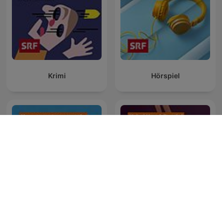
Krimi
Hörspiel
Espresso
Schreckmümpfeli