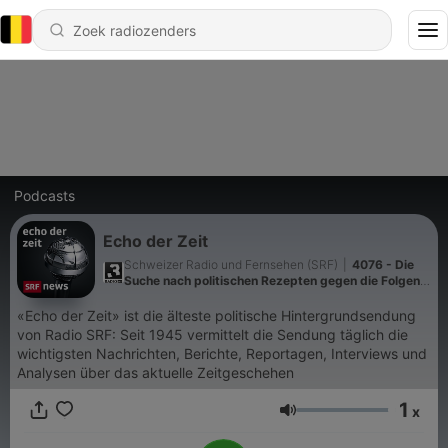
Podcasts
Echo der Zeit
Schweizer Radio und Fernsehen (SRF)
|
4076 - Die
Suche nach politischen Rezepten gegen die Folgen
der Hitze
«Echo der Zeit» ist die älteste politische Hintergrundsendung
von Radio SRF: Seit 1945 vermittelt die Sendung täglich die
wichtigsten Nachrichten, Berichte, Reportagen, Interviews und
Analysen über das aktuelle Zeitgeschehen
1
x
Volume