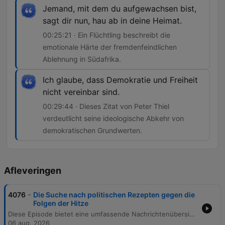
Jemand, mit dem du aufgewachsen bist,
sagt dir nun, hau ab in deine Heimat.
00:25:21 · Ein Flüchtling beschreibt die
emotionale Härte der fremdenfeindlichen
Ablehnung in Südafrika.
Ich glaube, dass Demokratie und Freiheit
nicht vereinbar sind.
00:29:44 · Dieses Zitat von Peter Thiel
verdeutlicht seine ideologische Abkehr von
demokratischen Grundwerten.
Afleveringen
-
4076
Die Suche nach politischen Rezepten gegen die
Folgen der Hitze
Diese Episode bietet eine umfassende Nachrichtenübersicht zu aktuellen internationalen und nationalen Themen. Behandelt werden politische Forderungen gegen die Hitze in der Schweiz, die Aufhebung des Schutzstatus für Haitianer in den USA sowie Chinas Strategie der juristischen Kriegsführung gegenüber Taiwan. Zudem analysiert die Sendung die zunehmende fremdenfeindliche Gewalt und die Flüchtlingskrise in Südafrika. Ein weiterer Schwerpunkt liegt auf der politischen Theologie von Peter Thiel und der Frage, wie religiöse Begriffe und technologische Macht zur gesellschaftlichen Spaltung beitragen können.
06 aug. 2026