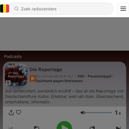
Podcasts
Die Reportage
Deutschlandfunk Kultur
|
890 - Parasitenjagd -
Spürhund gegen Bettwanze
Gut recherchiert, persönlich erzählt – das ist die Reportage von
Deutschlandfunk Kultur. Erlebbar, weil nah dran. Überraschend,
unterhaltend, informativ.
1
x
Volume